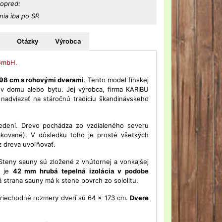
vopred:
ia iba po SR
Otázky
Výrobca
 GmbH.
 198 cm s rohovými dverami
. Tento model fínskej
ov domu alebo bytu. Jej výrobca, firma KARIBU
adviazať na stáročnú tradíciu škandinávskeho
edení. Drevo pochádza zo vzdialeného severu
akované). V dôsledku toho je prosté všetkých
z dreva uvoľňovať.
 Steny sauny sú zložené z vnútornej a vonkajšej
i je
42 mm hrubá tepelná izolácia v podobe
 strana sauny má k stene povrch zo sololitu.
riechodné rozmery dverí sú 64 x 173 cm.
Dvere