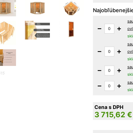
Najobľúbenejšie
sa
ov
sk
sa
ov
sk
sa
615
sk
sa
sk
Cena s DPH
3 715,62
€