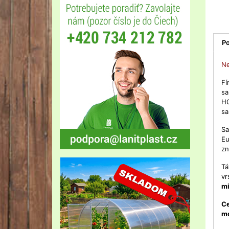
Po
Ne
Fí
s
HO
sa
Sa
Eu
zn
Tá
vr
mi
Ce
mo