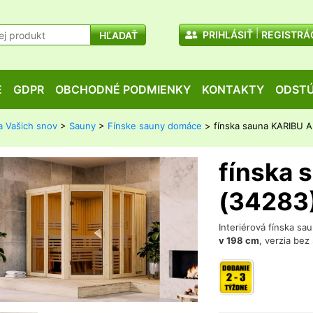
PRIHLÁSIŤ
REGISTRÁ
HĽADAŤ
E
GDPR
OBCHODNÉ PODMIENKY
KONTAKTY
ODSTÚ
a Vašich snov
>
Sauny
>
Fínske sauny domáce
> fínska sauna KARIBU A
fínska 
(34283
Interiérová fínska sa
v 198 cm
, verzia bez