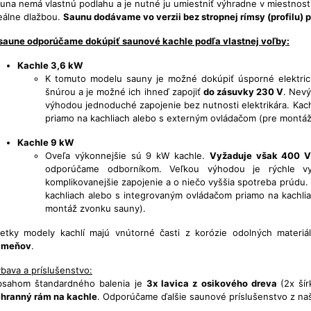
una nemá vlastnú podlahu a je nutné ju umiestniť výhradne v miestnos
eálne dlažbou.
Saunu dodávame vo verzii bez stropnej rímsy (profilu) pr
saune odporúčame dokúpiť saunové kachle podľa vlastnej voľby:
Kachle 3,6 kW
K tomuto modelu sauny je možné dokúpiť úsporné elektrick
šnúrou a je možné ich ihneď zapojiť
do zásuvky 230 V
. Nevý
výhodou jednoduché zapojenie bez nutnosti elektrikára. Ka
priamo na kachliach alebo s externým ovládačom (pre montá
Kachle 9 kW
Oveľa výkonnejšie sú 9 kW kachle.
Vyžaduje však 400 
odporúčame odborníkom. Veľkou výhodou je rýchle vy
komplikovanejšie zapojenie a o niečo vyššia spotreba prúd
kachliach alebo s integrovaným ovládačom priamo na kachli
montáž zvonku sauny).
etky modely kachlí majú vnútorné časti z korózie odolných materi
ameňov
.
bava a príslušenstvo:
sahom štandardného balenia je
3x lavica z osikového dreva
(2x ší
hranný rám na kachle
. Odporúčame ďalšie saunové príslušenstvo z na