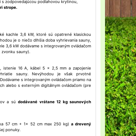
ti s zodpovedajúcou podlahovou krytinou,
i strope.
é kachle 3,6 kW, ktoré sú opatrené klasickou
hodou je o niečo dlhšia doba vyhrievania sauny,
chle 3,6 kW dodávame s integrovaným ovládačom
ž zvonku sauny).
V
, istenie 16 A, kábel 5 x 2,5 mm a zapojenie
hriatie sauny. Nevýhodou je však prvotné
u. Dodávame s integrovaným ovládačom priamo na
ach alebo s externým digitálnym ovládačom (pre
álov a sú
dodávané vrátane 12 kg saunových
rka 57 cm + 1x 52 cm max 250 kg)
a drevený
šej ponuky.