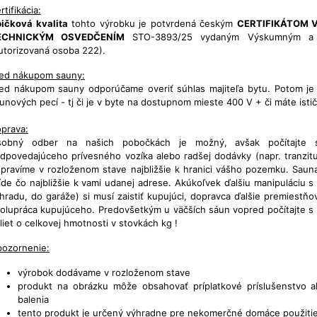
rtifikácia:
ičková kvalita
tohto výrobku je potvrdená českým
CERTIFIKÁTOM
ECHNICKÝM OSVEDČENÍM
STO-3893/25 vydaným Výskumným a v
utorizovaná osoba 222).
ed nákupom sauny:
ed nákupom sauny odporúčame overiť súhlas majiteľa bytu. Potom je n
unových pecí - tj či je v byte na dostupnom mieste 400 V + či máte istič
prava:
sobný odber na našich pobočkách je možný, avšak počítajte
dpovedajúceho prívesného vozíka alebo radšej dodávky (napr. tranzitu
pravíme v rozloženom stave najbližšie k hranici vášho pozemku. Saun
íde čo najbližšie k vami udanej adrese. Akúkoľvek ďalšiu manipuláciu s
hradu, do garáže) si musí zaistiť kupujúci, dopravca ďalšie premiestňo
olupráca kupujúceho. Predovšetkým u väčších sáun vopred počítajte s
liet o celkovej hmotnosti v stovkách kg !
ozornenie:
výrobok dodávame v rozloženom stave
produkt na obrázku môže obsahovať príplatkové príslušenstvo 
balenia
tento produkt je určený výhradne pre nekomerčné domáce použiti