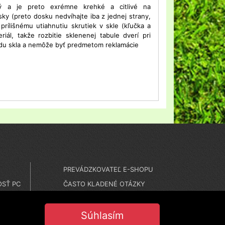
atý a je preto exrémne krehké a citlivé na
ky (preto dosku nedvíhajte iba z jednej strany,
rílišnému utiahnutiu skrutiek v skle (kľučka a
ál, takže rozbitie sklenenej tabule dverí pri
adu skla a nemôže byť predmetom reklamácie
PREVÁDZKOVATEĽ E-SHOPU
SŤ PC
ČASTO KLADENÉ OTÁZKY
MONTÁŽE
NASTAVENIE COOKIES
Súhlasím