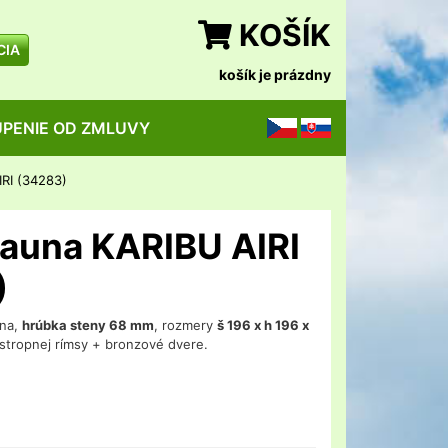
KOŠÍK
CIA
košík je prázdny
PENIE OD ZMLUVY
CZ
SK
IRI (34283)
sauna KARIBU AIRI
)
una,
hrúbka steny 68 mm
, rozmery
š 196 x h 196 x
 stropnej rímsy + bronzové dvere.