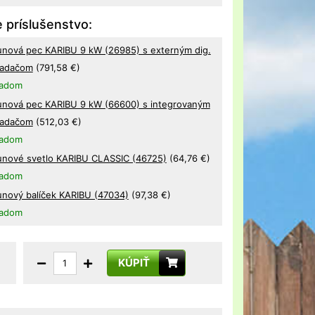
 príslušenstvo:
unová pec KARIBU 9 kW (26985) s externým dig.
ladačom
(791,58 €)
ladom
unová pec KARIBU 9 kW (66600) s integrovaným
ladačom
(512,03 €)
ladom
unové svetlo KARIBU CLASSIC (46725)
(64,76 €)
ladom
unový balíček KARIBU (47034)
(97,38 €)
ladom
KÚPIŤ