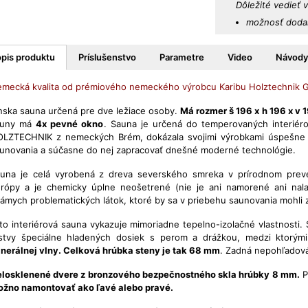
Dôležité vedieť 
možnosť dodan
pis produktu
Príslušenstvo
Parametre
Video
Návody
mecká kvalita od prémiového nemeckého výrobcu Karibu Holztechnik
nska sauna určená pre dve ležiace osoby.
Má rozmer š 196 x h 196 x v
auny má
4x pevné okno
. Sauna je určená do temperovaných interiér
LZTECHNIK z nemeckých Brém, dokázala svojimi výrobkami úspešne n
unovania a súčasne do nej zapracovať dnešné moderné technológie.
una je celá vyrobená z dreva severského smreka v prírodnom prev
rópy a je chemicky úplne neošetrené (nie je ani namorené ani nal
ámych problematických látok, ktoré by sa v priebehu saunovania mohli 
to interiérová sauna vykazuje mimoriadne tepelno-izolačné vlastnosti.
stvy špeciálne hladených dosiek s perom a drážkou, medzi ktorým
nerálnej vlny. Celková hrúbka steny je tak 68 mm
. Zadná nepohľadová
losklenené dvere z bronzového bezpečnostného skla hrúbky 8 mm.
P
žno namontovať ako ľavé alebo pravé.