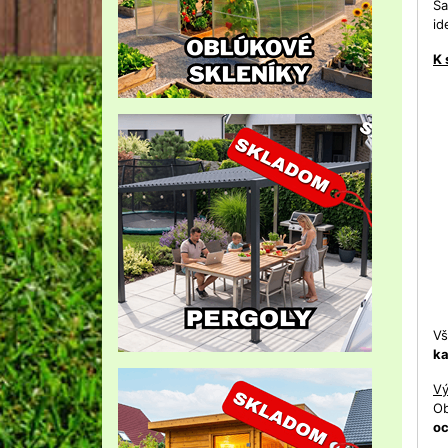
Sa
id
K 
Vš
k
Vý
Ob
oc