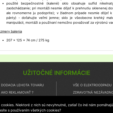
použité bezpečnostné (kalené) sklo obsahuje sulfid nikeln
zaobchádzanie; pri montáži nesmie dôjsť k prehnutiu sklenenej dos
ale rovnomerne ju podoprite); v žiadnom prípade nesmie dôjsť k p
pánty) - doťahujte veľmi jemne; sklo je všeobecne krehký materi
manipulácii, montáži a používaní nemožno považovať za výrobnú v
zmery balenia
207 x 125 x 74 cm / 275 kg
UŽITOČNÉ INFORMÁCIE
DODACIA LEHOTA TOVARU
VŠE O ELEKTROODPADU
AKO REKLAMOVAŤ ?
ZDRAVOTNÁ NEZÁVADNO
ČO TO JE PEČAŤ ISTOTY ?
TECHNICKÝ HOT LINE
ookies. Niektoré z nich sú nevyhnutné, zatiaľ čo iné nám pomáhajú
lasíte s používaním všetkých cookies?