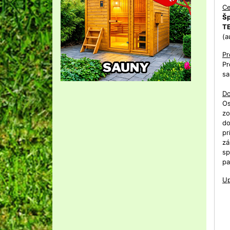
Ce
Šp
T
(a
Pr
Pr
sa
Do
O
zo
do
pr
zá
sp
pa
Up