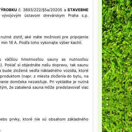
 VÝROBKU
č. 3893/222/§5a/20205 a
STAVEBNE
ývojovým ústavom drevárskym Praha s.p.
utné zistiť, aké máte možnosti pre pripojenie
 min 16 A. Podľa toho vykonajte výber kachlí.
 s väčšou hmotnosťou sauny as nutnosťou
). Pokiaľ si objednáte našu dopravu, tak saunu
a bude zložená vedľa nákladného vozidla, ktoré
 produktom (napr. z miesta zloženia do bytu, na
vanie domčeka nezaisťuje. Pri vykládke je nutná
 tým, že zabalená sauna môže predstavovať viac
alebo prvky, ktoré nie sú obsahom základného
e