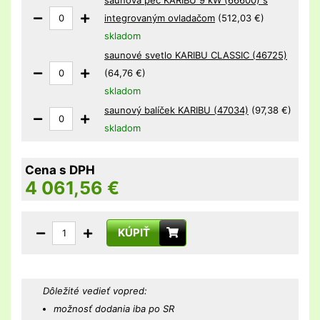
integrovaným ovladačom
(512,03 €)
skladom
saunové svetlo KARIBU CLASSIC (46725)
(64,76 €)
skladom
saunový balíček KARIBU (47034)
(97,38 €)
skladom
Cena s DPH
4 061,56
€
KÚPIŤ
Dôležité vedieť vopred:
možnosť dodania iba po SR