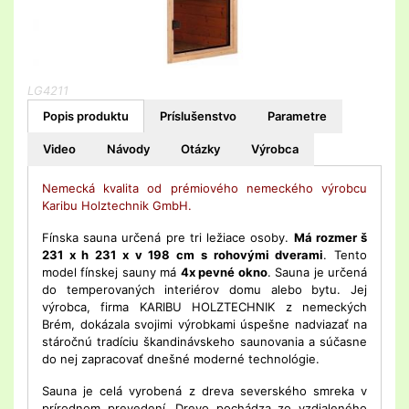
LG4211
Popis produktu
Príslušenstvo
Parametre
Video
Návody
Otázky
Výrobca
Nemecká kvalita od prémiového nemeckého výrobcu
Karibu Holztechnik GmbH.
Fínska sauna určená pre tri ležiace osoby.
Má rozmer š
231 x h 231 x v 198 cm s rohovými dverami
. Tento
model fínskej sauny má
4x pevné okno
. Sauna je určená
do temperovaných interiérov domu alebo bytu. Jej
výrobca, firma KARIBU HOLZTECHNIK z nemeckých
Brém, dokázala svojimi výrobkami úspešne nadviazať na
stáročnú tradíciu škandinávskeho saunovania a súčasne
do nej zapracovať dnešné moderné technológie.
Sauna je celá vyrobená z dreva severského smreka v
prírodnom prevedení. Drevo pochádza zo vzdialeného