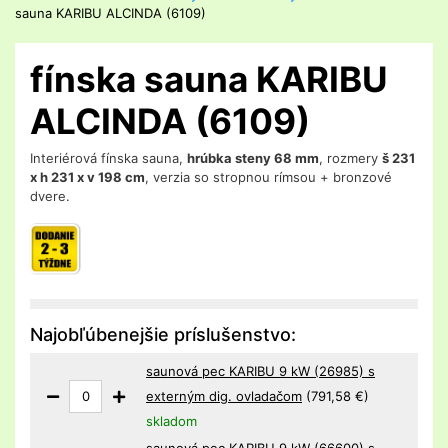
sauna KARIBU ALCINDA (6109)
fínska sauna KARIBU
ALCINDA (6109)
Interiérová fínska sauna,
hrúbka steny 68 mm
, rozmery
š 231
x h 231 x v 198 cm
, verzia so stropnou rímsou + bronzové
dvere.
Najobľúbenejšie príslušenstvo:
saunová pec KARIBU 9 kW (26985) s
externým dig. ovladačom
(791,58 €)
skladom
saunová pec KARIBU 9 kW (66600) s