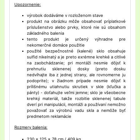
Upozornenie:
výrobok dodáváme v rozloženom stave
produkt na obrázku môže obsahovať príplatkové
príslušenstvo alebo prvky, ktoré nie sú obsahom
základného balenia
tento produkt je určený výhradne pre
nekomerčné domáce použitie
použité bezpečnostné (kalené) sklo obsahuje
sulfid nikelnatý a je preto exrémne krehké a citlivé
na zaobchádzanie; pri montáži nesmie dôjsť k
prehnutiu sklenenej dosky (preto dosku
nedvíhajte iba z jednej strany, ale rovnomerne ju
podoprite); v žiadnom prípade nesmie dôjsť k
prílišnému utiahnutiu skrutiek v skle (kľučka a
pánty) - doťahujte veľmi jemne; sklo je všeobecne
krehký materiál, takže rozbitie sklenenej tabule
dverí pri manipulácii, montáži a používaní nemožno
považovať za výrobnú vadu skla a nemôže byť
predmetom reklamácie
Rozmery balenia:
230 x 125 x 78 cm / 409 kg