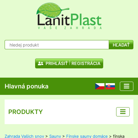
HĽADAŤ
PRIHLÁSIŤ
REGISTRÁCIA
Hlavná ponuka
CZ
SK
PRODUKTY
Zahrada Vašich snov
>
Sauny
>
Fínske sauny domáce
> fínska