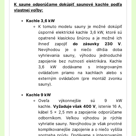
K saune odporúčame dokúpiť saunové kachle podľa
vlastnej voľby:
Kachle 3,6 kW
K tomuto modelu sauny je možné dokúpiť
úsporné elektrické kachle 3,6 kW, ktoré sú
opatrené klasickou šnúrou a je možné ich
ihneď zapojiť
do zásuvky 230 V
.
Nevýhodou je o niečo dlhšia doba
vyhrievania sauny, výhodou jednoduché
zapojenie bez nutnosti elektrikára. Kachle
3,6 kW dodávame s integrovaným
ovládačom priamo na kachliach alebo s
externým ovládačom (pre montáž zvonku
sauny).
Kachle 9 kW
Oveľa výkonnejšie sú 9 kW
kachle.
Vyžaduje však 400 V
, istenie 16 A,
kábel 5 x 2,5 mm a zapojenie odporúčame
odborníkom. Veľkou výhodou je rýchle
vyhriatie sauny. Nevýhodou je však prvotné
komplikovanejšie zapojenie a o niečo vyššia
spotreba prúdu. Dodávame s integrovaným