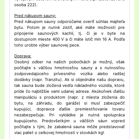
osoba 222).
Pred nákupom sauny:
Pred nákupom sauny odporúčame overiť súhlas majiteľa
bytu. Potom je nutné zistiť, aké máte možnosti pre
pripojenie saunových kachlí, tj. či je v byte na
dostupnom mieste 400 V a či máte istič min 16 A. Podľa
toho urobte výber saunovej pece.
Doprava:
Osobný odber na našich pobočkách je možný, však
počítajte s väčšou hmotnosťou sauny a s nutnosťou
zodpovedajúceho prívesného vozíka alebo radšej
dodávky (napr. Tranzitu). Ak si objednáte našu dopravu,
tak sauna bude zložená vedľa nákladného vozidla, ktoré
príde čo najbližšie vami udanej adrese. Akúkoľvek ďalšiu
manipuláciu s produktom (napr. z miesta zloženia do
bytu, na záhradu, do garáže) si musí zabezpečiť
kupujúci, dopravca ďalšie premiestňovanie tovaru
nezabezpečuje. Pri vykládke je nutná spolupráca
kupujúceho. Predovšetkým u väčších sáun vopred
počítajte s tým, že zabalená sauna môže predstavovať
viac paliet o celkovej hmotnosti v stovkách kg!