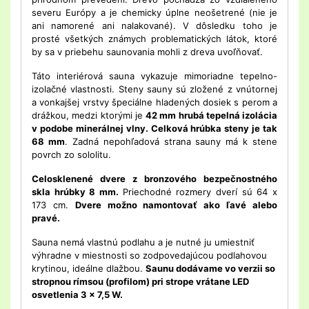
severu Európy a je chemicky úplne neošetrené (nie je
ani namorené ani nalakované). V dôsledku toho je
prosté všetkých známych problematických látok, ktoré
by sa v priebehu saunovania mohli z dreva uvoľňovať.
Táto interiérová sauna vykazuje mimoriadne tepelno-
izolačné vlastnosti. Steny sauny sú zložené z vnútornej
a vonkajšej vrstvy špeciálne hladených dosiek s perom a
drážkou, medzi ktorými je
42 mm hrubá tepelná izolácia
v podobe minerálnej vlny. Celková hrúbka steny je tak
68 mm
. Zadná nepohľadová strana sauny má k stene
povrch zo sololitu.
Celosklenené dvere z bronzového bezpečnostného
skla hrúbky 8 mm.
Priechodné rozmery dverí sú 64 x
173 cm.
Dvere možno namontovať ako ľavé alebo
pravé.
Sauna nemá vlastnú podlahu a je nutné ju umiestniť
výhradne v miestnosti so zodpovedajúcou podlahovou
krytinou, ideálne dlažbou.
Saunu dodávame vo verzii so
stropnou rímsou (profilom) pri strope vrátane LED
osvetlenia 3 x 7,5 W.