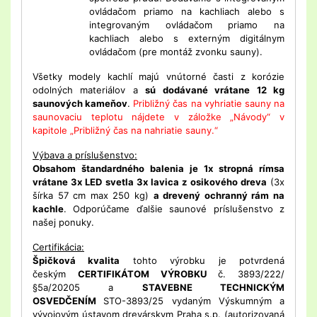
ovládačom priamo na kachliach alebo s
integrovaným ovládačom priamo na
kachliach alebo s externým digitálnym
ovládačom (pre montáž zvonku sauny).
Všetky modely kachlí majú vnútorné časti z korózie
odolných materiálov a
sú dodávané vrátane 12 kg
saunových kameňov
.
Približný čas na vyhriatie sauny na
saunovaciu teplotu nájdete v záložke „Návody“ v
kapitole „Približný čas na nahriatie sauny.“
Výbava a príslušenstvo:
Obsahom štandardného balenia je 1x stropná rímsa
vrátane 3x LED svetla 3x lavica z osikového dreva
(3x
šírka 57 cm max 250 kg)
a drevený ochranný rám na
kachle
. Odporúčame ďalšie saunové príslušenstvo z
našej ponuky.
Certifikácia:
Špičková kvalita
tohto výrobku je potvrdená
českým
CERTIFIKÁTOM VÝROBKU
č. 3893/222/
§5a/20205 a
STAVEBNE TECHNICKÝM
OSVEDČENÍM
STO-3893/25 vydaným Výskumným a
vývojovým ústavom drevárskym Praha s.p. (autorizovaná