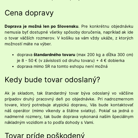
Cena dopravy
D
oprava je možná len po Slovensku
. Pre konkrétnu objednávku
nemusia byť dostupné všetky spôsoby doručenia, napríklad ak ide
o tovar väčších rozmerov. V košíku sa vám vždy ukáže, z ktorých
možností máte na výber.
doprava
štandardného tovaru
(max 200 kg a dĺžka 300 cm)
je 8 - 50 € (v závislosti od druhu tovaru) + 4 € dobierka
doprava mimo SR na tomto eshopu není možná
Kedy bude tovar odoslaný?
Ak je skladom, tak štandardný tovar býva odoslaný vo väčšine
prípadov druhý pracovný deň po objednávke. Pri nadrozmernom
tovare, ktorý potrebuje atypickú dopravu, Vás bude kontaktovať
náš operátor (mimo víkendy a štátne sviatky). Pokiaľ sa jedná o
nadmerné rozmery, tak bude doprava vykonaná naším špeciálnym
nákladným vozidlom a to podľa dohody s Vami.
Tovar príde poškodený