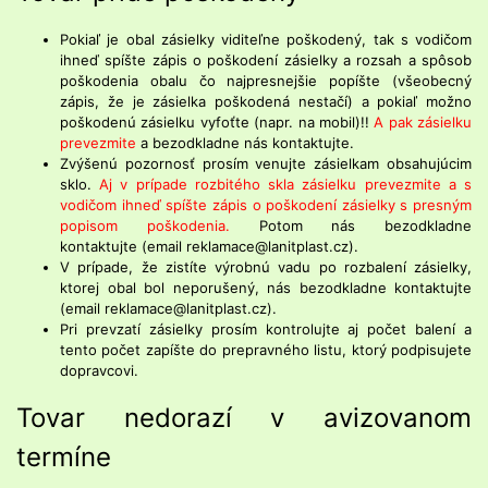
Pokiaľ je obal zásielky viditeľne poškodený, tak s vodičom
ihneď spíšte zápis o poškodení zásielky a rozsah a spôsob
poškodenia obalu čo najpresnejšie popíšte (všeobecný
zápis, že je zásielka poškodená nestačí) a pokiaľ možno
poškodenú zásielku vyfoťte (napr. na mobil)!!
A pak zásielku
prevezmite
a bezodkladne nás kontaktujte.
Zvýšenú pozornosť prosím venujte zásielkam obsahujúcim
sklo.
Aj v prípade rozbitého skla zásielku prevezmite a s
vodičom ihneď spíšte zápis o poškodení zásielky s presným
popisom poškodenia.
Potom nás bezodkladne
kontaktujte (email reklamace@lanitplast.cz).
V prípade, že zistíte výrobnú vadu po rozbalení zásielky,
ktorej obal bol neporušený, nás bezodkladne kontaktujte
(email reklamace@lanitplast.cz).
Pri prevzatí zásielky prosím kontrolujte aj počet balení a
tento počet zapíšte do prepravného listu, ktorý podpisujete
dopravcovi.
Tovar nedorazí v avizovanom
termíne