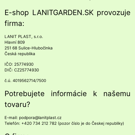
E-shop LANITGARDEN.SK provozuje
firma:
LANIT PLAST, s.r.o.
Hlavní 809
251 68 Sulice-Hlubočinka
Česká republika
IČO: 25774930
DIČ: CZ25774930
č.ú. 4019562714/7500
Potrebujete informácie k našemu
tovaru?
E-mail: podpora@lanitplast.cz
Telefón: +420 734 212 782
(
pozor číslo je do Českej republiky)