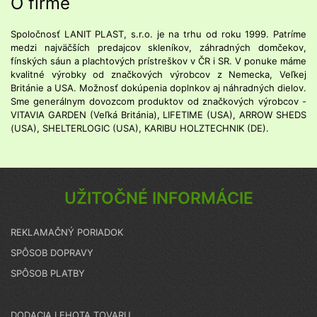
O firme
Spoločnosť LANIT PLAST, s.r.o. je na trhu od roku 1999. Patríme
medzi najväčších predajcov skleníkov, záhradných domčekov,
fínských sáun a plachtových prístreškov v ČR i SR. V ponuke máme
kvalitné výrobky od značkových výrobcov z Nemecka, Veľkej
Británie a USA. Možnosť dokúpenia doplnkov aj náhradných dielov.
Sme generálnym dovozcom produktov od značkových výrobcov -
VITAVIA GARDEN (Veľká Británia), LIFETIME (USA), ARROW SHEDS
(USA), SHELTERLOGIC (USA), KARIBU HOLZTECHNIK (DE).
UŽITOČNÉ INFORMÁCIE
REKLAMAČNÝ PORIADOK
SPÔSOB DOPRAVY
SPÔSOB PLATBY
DODACIA LEHOTA TOVARU