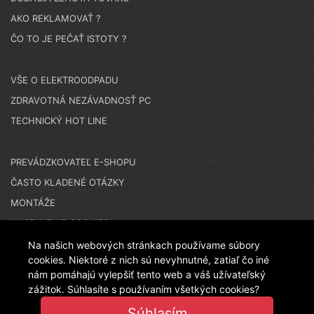
AKO REKLAMOVAŤ ?
ČO TO JE PEČAŤ ISTOTY ?
VŠE O ELEKTROODPADU
ZDRAVOTNÁ NEZÁVADNOSŤ PC
TECHNICKÝ HOT LINE
PREVÁDZKOVATEĽ E-SHOPU
ČASTO KLADENÉ OTÁZKY
MONTÁŽE
NASTAVENIE COOKIES
Na našich webových stránkach používame súbory
cookies. Niektoré z nich sú nevyhnutné, zatiaľ čo iné
N A K U P U J E T E N A Č E S K O M E S H O P E - T E N
nám pomáhajú vylepšiť tento web a váš užívateľský
zážitok. Súhlasíte s používaním všetkých cookies?
Súhlasím