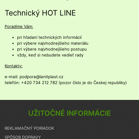
Technický HOT LINE
Poradíme
Vám
:
pri hľadaní
technických
informácií
pri
výbere
najvhodnejšieho
materiálu
pri výbere
najvhodnejšieho
postupu
vždy
,
keď
si
nebudete
vedieť
rady
Kontakty:
e-mail: podpora@lanitplast.cz
telefón: +420 734 212 782 (
pozor číslo je do Českej republiky)
UŽITOČNÉ INFORMÁCIE
REKLAMAČNÝ PORIADOK
SPÔSOB DOPRAVY