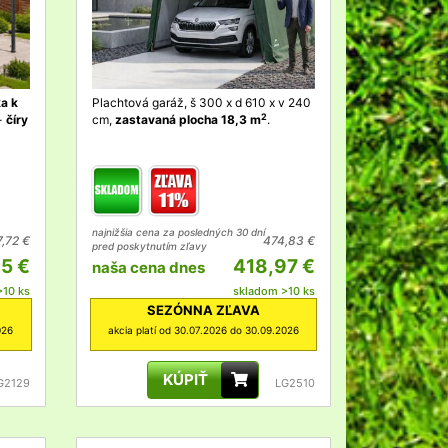
ka k
Plachtová garáž, š 300 x d 610 x v 240
2
 -
číry
cm,
zastavaná plocha 18,3 m
.
najnižšia cena za posledných 30 dní
7,72 €
474,83 €
pred poskytnutím zľavy
95 €
418,97 €
naša cena dnes
>10 ks
skladom >10 ks
SEZÓNNA ZĽAVA
026
akcia platí od 30.07.2026 do 30.09.2026
KÚPIŤ
G2129
LG2510