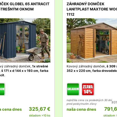
ČEK GLOBEL 65 ANTRACIT
ZÁHRADNÝ DOMČEK
STREŠNÝM OKNOM
LANITPLAST MAXTORE WO
1112
l
detail
vý záhradný domček,
1x strešné
Kovový záhradný domček,
š 309 
 š 171 x d 144 x v 193 cm, farba
352 x v 220 cm, farba drevodek
cit
.
najnižšia cena za posledných 30 dní
931
pred poskytnutím zľavy
325,67 €
791,
a cena dnes
naša cena dnes
skladom >10 ks
skladom 