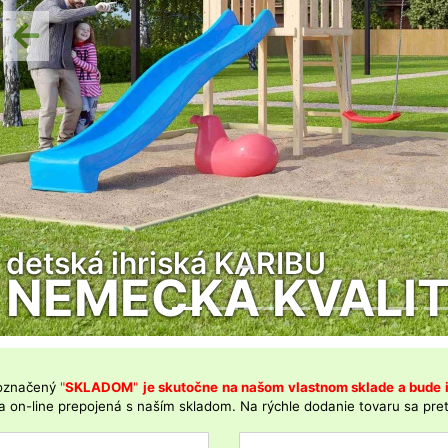
Previous
anglické hliníkové skleníky VI
ihneď SKLADOM
označený
"
SKLADOM
"
je skutočne na našom vlastnom sklade a bude
 a on-line prepojená s naším skladom. Na rýchle dodanie tovaru sa pr