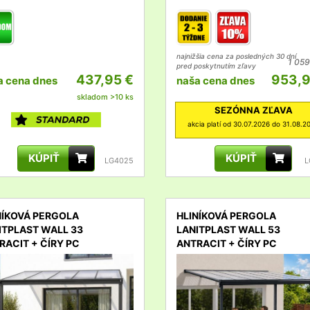
najnižšia cena za posledných 30 dní
1 059
pred poskytnutím zľavy
437,95 €
953,9
a cena dnes
naša cena dnes
skladom >10 ks
SEZÓNNA ZĽAVA
akcia platí od 30.07.2026 do 31.08.2
KÚPIŤ
KÚPIŤ
LG4025
L
NÍKOVÁ PERGOLA
HLINÍKOVÁ PERGOLA
ITPLAST WALL 33
LANITPLAST WALL 53
RACIT + ČÍRY PC
ANTRACIT + ČÍRY PC
l
detail