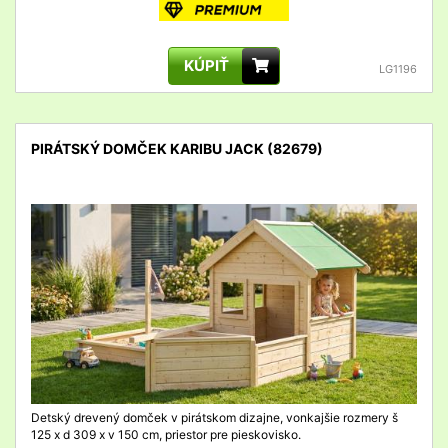
KÚPIŤ
LG1196
PIRÁTSKÝ DOMČEK KARIBU JACK (82679)
detail
Detský drevený domček v pirátskom dizajne, vonkajšie rozmery š
125 x d 309 x v 150 cm, priestor pre pieskovisko.