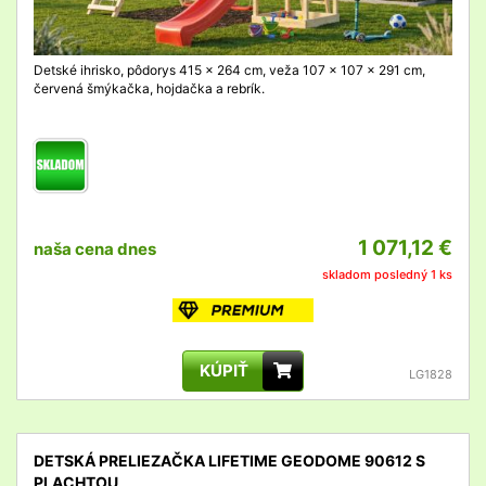
Detské ihrisko, pôdorys 415 x 264 cm, veža 107 x 107 x 291 cm,
červená šmýkačka, hojdačka a rebrík.
1 071,12 €
naša cena dnes
skladom posledný 1 ks
KÚPIŤ
LG1828
DETSKÁ PRELIEZAČKA LIFETIME GEODOME 90612 S
PLACHTOU