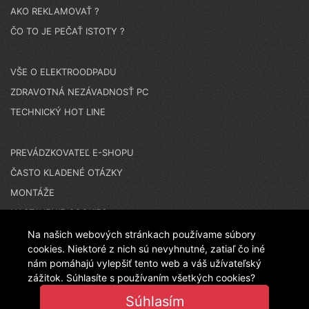
AKO REKLAMOVAŤ ?
ČO TO JE PEČAŤ ISTOTY ?
VŠE O ELEKTROODPADU
ZDRAVOTNÁ NEZÁVADNOSŤ PC
TECHNICKÝ HOT LINE
PREVÁDZKOVATEĽ E-SHOPU
ČASTO KLADENÉ OTÁZKY
MONTÁŽE
NASTAVENIE COOKIES
Na našich webových stránkach používame súbory
cookies. Niektoré z nich sú nevyhnutné, zatiaľ čo iné
N A K U P U J E T E N A Č E S K O M E S H O P E - T E N
nám pomáhajú vylepšiť tento web a váš užívateľský
zážitok. Súhlasíte s používaním všetkých cookies?
Súhlasím
T O E S H O P P R E V Á D Z K U J E L A N I T P L A S T