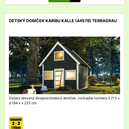
DETSKÝ DOMČEK KARIBU KALLE (44578) TERRAGRAU
detail
Detský drevený dvojposchodový domček, vonkajšie rozmery š 213 x
d 184 x v 232 cm.