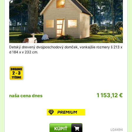
Detský drevený dvojposchodový domček, vonkajšie rozmery š 213 x
d 184 x v 232 cm.
1 153,12 €
naša cena dnes
KÚPIŤ
LG4494