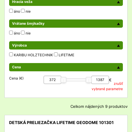
Hracia veža
áno
nie
Vrátane šmýkačky
áno
nie
Výrobca
KARIBU HOLZTECHNIK
LIFETIME
Cena
Cena (€)
€
zrušiť
vybrané parametre
Celkom nájdených 9 produktov
DETSKÁ PRELIEZAČKA LIFETIME GEODOME 101301