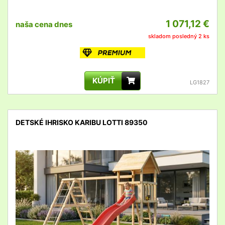
1 071,12 €
naša cena dnes
skladom posledný 2 ks
KÚPIŤ
LG1827
DETSKÉ IHRISKO KARIBU LOTTI 89350
detail