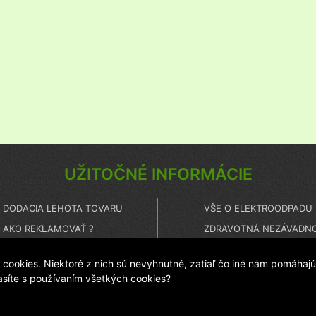
UŽITOČNÉ INFORMÁCIE
DODACIA LEHOTA TOVARU
VŠE O ELEKTROODPADU
AKO REKLAMOVAŤ ?
ZDRAVOTNÁ NEZÁVADNO
ČO TO JE PEČAŤ ISTOTY ?
TECHNICKÝ HOT LINE
ookies. Niektoré z nich sú nevyhnutné, zatiaľ čo iné nám pomáhajú
lasíte s používaním všetkých cookies?