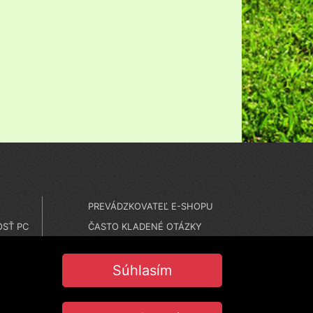
PREVÁDZKOVATEĽ E-SHOPU
SŤ PC
ČASTO KLADENÉ OTÁZKY
MONTÁŽE
NASTAVENIE COOKIES
Súhlasím