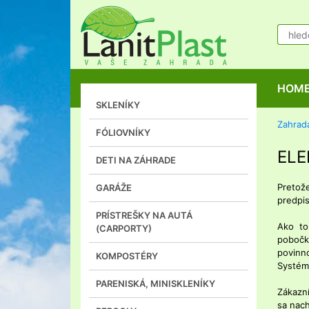
HOM
SKLENÍKY
Zahrad
FÓLIOVNÍKY
EL
DETI NA ZÁHRADE
Pretož
GARÁŽE
predpis
PRÍSTREŠKY NA AUTÁ
Ako to
(CARPORTY)
pobočk
povinn
KOMPOSTÉRY
Systém,
PARENISKÁ, MINISKLENÍKY
Zákazní
sa nach