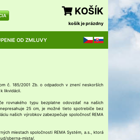
KOŠÍK
CIA
košík je prázdny
PENIE OD ZMLUVY
CZ
SK
nom č. 185/2001 Zb. o odpadoch v znení neskorších
likvidácii.
iče rovnakého typu bezplatne odovzdať na našich
 nepresahuje 25 cm, je možné tieto spotrebiče bez
vidáciu našich výrobkov zabezpečuje spoločnosť REMA
rných miestach spoločnosti REMA Systém, a.s., ktorá
oud/sberna-mista/.