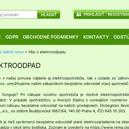
PRIHLÁSIŤ
REGISTRÁ
HĽADAŤ
E
GDPR
OBCHODNÉ PODMIENKY
KONTAKTY
ODSTÚ
a Vašich snov
> Vše o elektroodpadu
EKTROODPAD
e v našej ponuke nájdete aj elektrospotrebiče, tak v súlade so záko
ov, umožňujeme našim zákazníkom bezplatne odovzdať starý spotrebič k 
 funguje? Pri nákupe nového spotrebiča je možné elektrospotreb
ách. V prípade spotrebičov, u ktorých žiadny z vonkajších rozmerov
osti nákupu bezplatne odovzdať na našich predajniach. Ekologickú lik
 a.s., so sídlom Budějovická 1667/64, 140 00 Praha 4, IČO 645 10 263.
k je tiež oprávnený bezplatne odovzdať staré elektrozariadenia na zbe
ádza v okolí jeho bydliska. Zoznam je uvedený na https://www.rema.cl