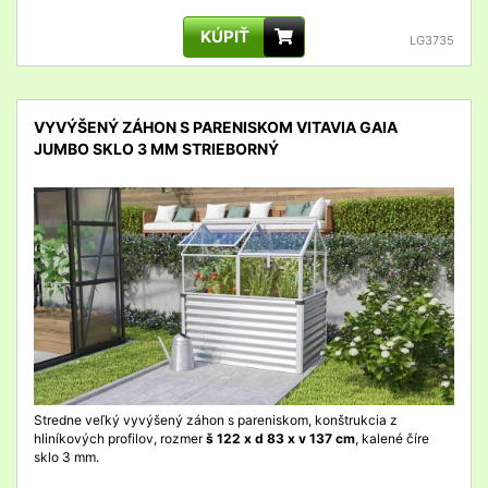
KÚPIŤ
LG3735
VYVÝŠENÝ ZÁHON S PARENISKOM VITAVIA GAIA
JUMBO SKLO 3 MM STRIEBORNÝ
detail
Stredne veľký vyvýšený záhon s pareniskom, konštrukcia z
hliníkových profilov, rozmer
š 122 x d 83 x v 137 cm
, kalené číre
sklo 3 mm.