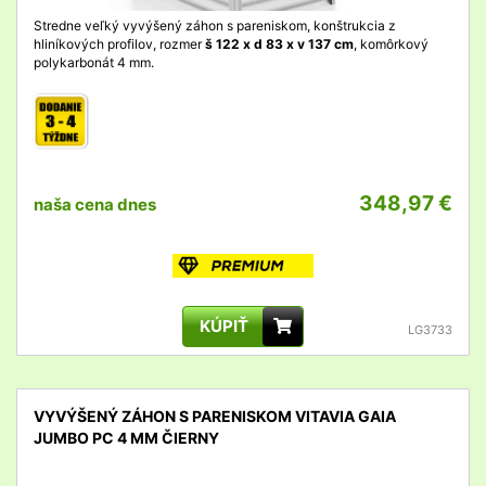
Stredne veľký vyvýšený záhon s pareniskom, konštrukcia z
hliníkových profilov, rozmer
š 122 x d 83 x v 137 cm
, komôrkový
polykarbonát 4 mm.
348,97 €
naša cena dnes
KÚPIŤ
LG3733
VYVÝŠENÝ ZÁHON S PARENISKOM VITAVIA GAIA
JUMBO PC 4 MM ČIERNY