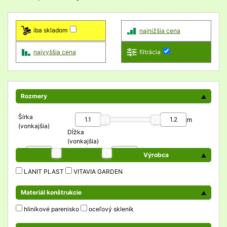
iba skladom
najnižšia cena
najvyššia cena
filtrácia
Rozmery
Šírka
m
(vonkajšia)
Dĺžka
(vonkajšia)
m
Výrobca
LANIT PLAST
VITAVIA GARDEN
Materiál konštrukcie
hliníkové parenisko
oceľový skleník