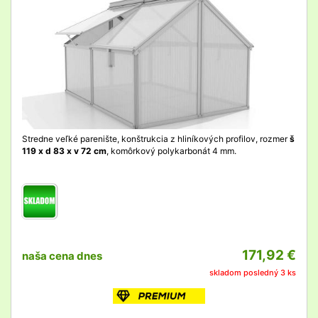
Stredne veľké parenište, konštrukcia z hliníkových profilov, rozmer
š
119 x d 83 x v 72 cm
, komôrkový polykarbonát 4 mm.
171,92 €
naša cena dnes
skladom posledný 3 ks