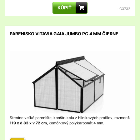
KÚPIŤ
LG3732
PARENISKO VITAVIA GAIA JUMBO PC 4 MM ČIERNE
detail
Stredne veľké parenište, konštrukcia z hliníkových profilov, rozmer
š
119 x d 83 x v 72 cm
, komôrkový polykarbonát 4 mm.