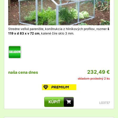
Stredne veľké parenište, konštrukcia z hliníkových profilov, rozmer
š
119 x d 83 x v 72 cm
, kalené číre sklo 3 mm.
232,49 €
naša cena dnes
skladom posledný 2 ks
KÚPIŤ
LG3737