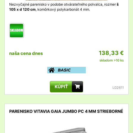
Nezvyčajné parenisko v podobe otvárateľného polvalca, rozmer
š
105 x d 120 cm
, komôrkový polykarbonát 4 mm.
138,33 €
naša cena dnes
skladom >10 ks
KÚPIŤ
LG2611
PARENISKO VITAVIA GAIA JUMBO PC 4 MM STRIEBORNÉ
detail