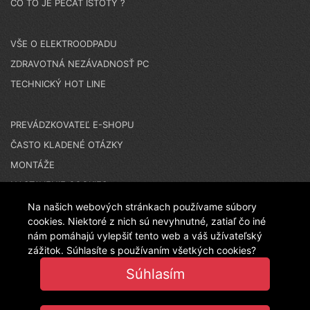
ČO TO JE PEČAŤ ISTOTY ?
VŠE O ELEKTROODPADU
ZDRAVOTNÁ NEZÁVADNOSŤ PC
TECHNICKÝ HOT LINE
PREVÁDZKOVATEĽ E-SHOPU
ČASTO KLADENÉ OTÁZKY
MONTÁŽE
NASTAVENIE COOKIES
Na našich webových stránkach používame súbory
cookies. Niektoré z nich sú nevyhnutné, zatiaľ čo iné
N A K U P U J E T E N A Č E S K O M E S H O P E - T E N
nám pomáhajú vylepšiť tento web a váš užívateľský
zážitok. Súhlasíte s používaním všetkých cookies?
Súhlasím
T O E S H O P P R E V Á D Z K U J E L A N I T P L A S T