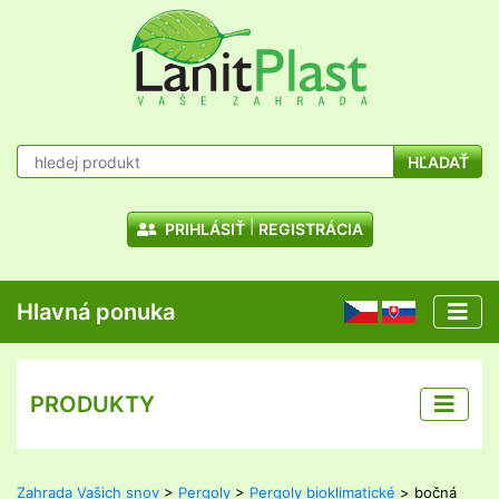
HĽADAŤ
PRIHLÁSIŤ
REGISTRÁCIA
Hlavná ponuka
CZ
SK
PRODUKTY
Zahrada Vašich snov
>
Pergoly
>
Pergoly bioklimatické
> bočná