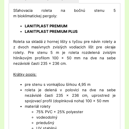
Sťahovacia roleta na bočnú stenu 5
m bioklimatickej pergoly:
LANITPLAST PREMIUM
LANITPLAST PREMIUM PLUS
Roleta sa skladá z hornej lišty s tyčou pre návin rolety a
z dvoch masívnych zvislých vodiacich líšt pre okraje
rolety. Pre stenu 5 m je roleta rozdelená zvislým
hliníkovým profilom 100 x 50 mm na dve na sebe
nezávislé časti 235 x 236 cm.
Krátky popis:
pre stenu s vonkajšou šírkou 4,95 m
roleta je delená v polovici na dve na sebe
nezávislé časti 235 x 236 cm, uprostred je
spojovací profil (doplnková noha) 100 x 50 mm
materiál rolety
75% PVC + 25% polyester
vodeodolný
priedušný
UV stabilný