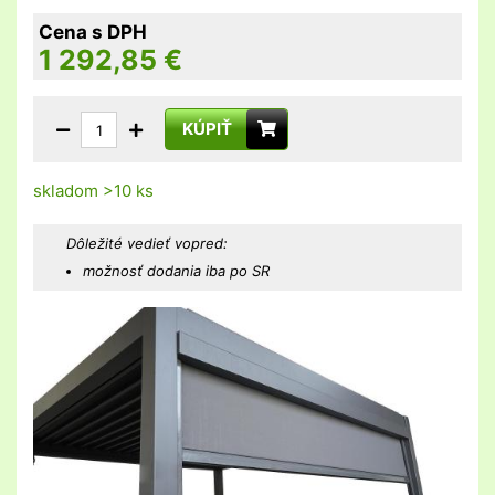
Cena s DPH
1 292,85
€
KÚPIŤ
skladom >10 ks
Dôležité vedieť vopred:
možnosť dodania iba po SR