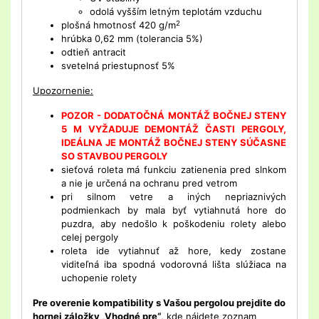
odolá vyšším letným teplotám vzduchu
2
plošná hmotnosť 420 g/m
hrúbka 0,62 mm (tolerancia 5%)
odtieň antracit
svetelná priestupnosť 5%
Upozornenie:
POZOR - DODATOČNÁ MONTÁŽ BOČNEJ STENY
5 M VYŽADUJE DEMONTÁŽ ČASTI PERGOLY,
IDEÁLNA JE MONTÁŽ BOČNEJ STENY SÚČASNE
SO STAVBOU PERGOLY
sieťová roleta má funkciu zatienenia pred slnkom
a nie je určená na ochranu pred vetrom
pri silnom vetre a iných nepriaznivých
podmienkach by mala byť vytiahnutá hore do
puzdra, aby nedošlo k poškodeniu rolety alebo
celej pergoly
roleta ide vytiahnuť až hore, kedy zostane
viditeľná iba spodná vodorovná lišta slúžiaca na
uchopenie rolety
Pre overenie kompatibility s Vašou pergolou prejdite do
hornej záložky „Vhodné pre“
, kde nájdete zoznam