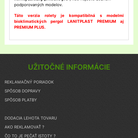
podporovaných modelov.
Táto verzia rolety je kompatibilná s modelmi
bioklimatických pergol LANITPLAST PREMIUM aj
PREMIUM PLUS.
UŽITOČNÉ INFORMÁCIE
REKLAMAČNÝ PORIADOK
SPÔSOB DOPRAVY
SPÔSOB PLATBY
DODACIA LEHOTA TOVARU
AKO REKLAMOVAŤ ?
ČO TO JE PEČAŤ ISTOTY ?