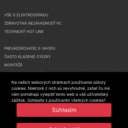
VŠE O ELEKTROODPADU
ZDRAVOTNÁ NEZÁVADNOSŤ PC
TECHNICKÝ HOT LINE
PREVÁDZKOVATEĽ E-SHOPU
ČASTO KLADENÉ OTÁZKY
MONTÁŽE
NASTAVENIE COOKIES
Na našich webových stránkach používame súbory
cookies. Niektoré z nich sú nevyhnutné, zatiaľ čo iné
nám pomáhajú vylepšiť tento web a váš užívateľský
N A K U P U J E T E N A Č E S K O M E S H O P E - T E N
zážitok. Súhlasíte s používaním všetkých cookies?
Súhlasím
T O E S H O P P R E V Á D Z K U J E L A N I T P L A S T