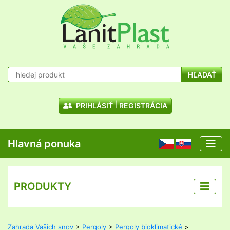
HĽADAŤ
PRIHLÁSIŤ
REGISTRÁCIA
Hlavná ponuka
CZ
SK
PRODUKTY
Zahrada Vašich snov
>
Pergoly
>
Pergoly bioklimatické
>