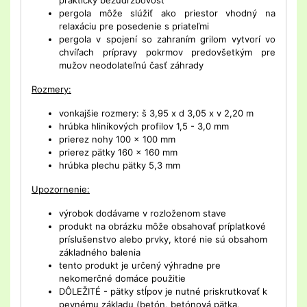
pergola môže slúžiť ako priestor vhodný na
relaxáciu pre posedenie s priateľmi
pergola v spojení so zahraním grilom vytvorí vo
chvíľach prípravy pokrmov predovšetkým pre
mužov neodolateľnú časť záhrady
Rozmery:
vonkajšie rozmery: š 3,95 x d 3,05 x v 2,20 m
hrúbka hliníkových profilov 1,5 - 3,0 mm
prierez nohy 100 x 100 mm
prierez pätky 160 x 160 mm
hrúbka plechu pätky 5,3 mm
Upozornenie:
výrobok dodávame v rozloženom stave
produkt na obrázku môže obsahovať príplatkové
príslušenstvo alebo prvky, ktoré nie sú obsahom
základného balenia
tento produkt je určený výhradne pre
nekomerčné domáce použitie
DÔLEŽITÉ - pätky stĺpov je nutné priskrutkovať k
pevnému základu (betón, betónová pätka,