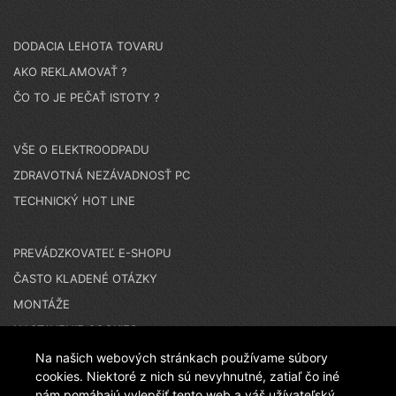
DODACIA LEHOTA TOVARU
AKO REKLAMOVAŤ ?
ČO TO JE PEČAŤ ISTOTY ?
VŠE O ELEKTROODPADU
ZDRAVOTNÁ NEZÁVADNOSŤ PC
TECHNICKÝ HOT LINE
PREVÁDZKOVATEĽ E-SHOPU
ČASTO KLADENÉ OTÁZKY
MONTÁŽE
NASTAVENIE COOKIES
Na našich webových stránkach používame súbory
cookies. Niektoré z nich sú nevyhnutné, zatiaľ čo iné
N A K U P U J E T E N A Č E S K O M E S H O P E - T E N
nám pomáhajú vylepšiť tento web a váš užívateľský