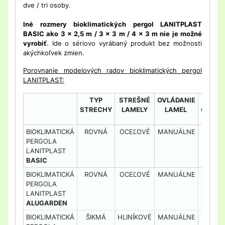
dve / tri osoby.
Iné rozmery bioklimatických pergol LANITPLAST
BASIC ako 3 x 2,5 m / 3 x 3 m / 4 x 3 m nie je možné
vyrobiť
. Ide o sériovo vyrábaný produkt bez možnosti
akýchkoľvek zmien.
Porovnanie modelových radov bioklimatických pergol
LANITPLAST:
TYP
STREŠNÉ
OVLÁDANIE
LE
STRECHY
LAMELY
LAMEL
OSVET
BIOKLIMATICKÁ
ROVNÁ
OCEĽOVÉ
MANUÁLNE
NI
PERGOLA
LANITPLAST
BASIC
BIOKLIMATICKÁ
ROVNÁ
OCEĽOVÉ
MANUÁLNE
NI
PERGOLA
LANITPLAST
ALUGARDEN
BIOKLIMATICKÁ
ŠIKMÁ
HLINÍKOVÉ
MANUÁLNE
NI