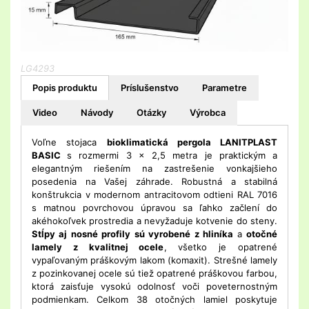
LG4293
Popis produktu
Príslušenstvo
Parametre
Video
Návody
Otázky
Výrobca
Voľne stojaca
bioklimatická pergola LANITPLAST
BASIC
s rozmermi 3 x 2,5 metra je praktickým a
elegantným riešením na zastrešenie vonkajšieho
posedenia na Vašej záhrade. Robustná a stabilná
konštrukcia v modernom antracitovom odtieni RAL 7016
s matnou povrchovou úpravou sa ľahko začlení do
akéhokoľvek prostredia a nevyžaduje kotvenie do steny.
Stĺpy aj nosné profily sú vyrobené z hliníka
a
otočné
lamely z kvalitnej ocele
, všetko je opatrené
vypaľovaným práškovým lakom (komaxit). Strešné lamely
z pozinkovanej ocele sú tiež opatrené práškovou farbou,
ktorá zaisťuje vysokú odolnosť voči poveternostným
podmienkam. Celkom 38 otočných lamiel poskytuje