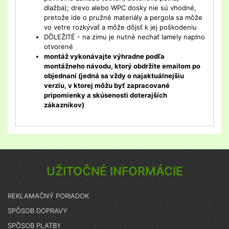
dlažba); drevo alebo WPC dosky nie sú vhodné,
pretože ide o pružné materiály a pergola sa môže
vo vetre rozkývať a môže dôjsť k jej poškodeniu
DÔLEŽITÉ - na zimu je nutné nechať lamely naplno
otvorené
montáž vykonávajte výhradne podľa
montážneho návodu, ktorý obdržíte emailom po
objednaní (jedná sa vždy o najaktuálnejšiu
verziu, v ktorej môžu byť zapracované
pripomienky a skúsenosti doterajších
zákazníkov)
UŽITOČNÉ INFORMÁCIE
REKLAMAČNÝ PORIADOK
SPÔSOB DOPRAVY
SPÔSOB PLATBY