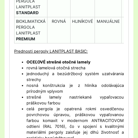
PERGOLA
LANITPLAST
STANDARD
BIOKLIMATICKÁ
ROVNÁ
HLINÍKOVÉ
MANUÁLNE
NI
PERGOLA
LANITPLAST
PREMIUM
Prednosti pergoly LANITPLAST BASIC:
OCEĽOVÉ strešné otočné lamely
rovná lamelová otočná strecha
jednoduchý a bezúdržbový systém uzatvárania
strechy
nosná konštrukcia je z hliníka odolávajúca
prírodným vplyvom
strešné lamely nastriekané vypaľovacou
práškovou farbou
celá pergola je opatrená rokmi osvedčenou
povrchovou úpravou, práškovou vypaľovanou
farbou komaxit v modernom ANTRACITOVOM
odtieni
(RAL 7016)
, čo v spojení s kvalitnými
materiálmi pergoly zaisťuje jej dlhú životnosť a
prakticky bezúdržbovosť