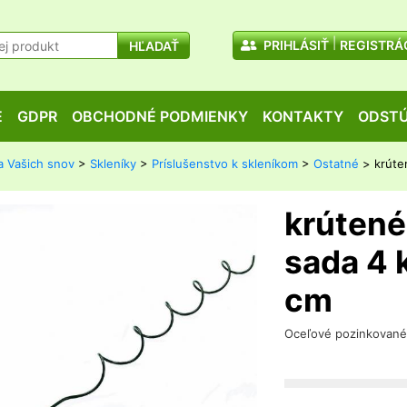
PRIHLÁSIŤ
REGISTRÁ
HĽADAŤ
E
GDPR
OBCHODNÉ PODMIENKY
KONTAKTY
ODSTÚ
a Vašich snov
>
Skleníky
>
Príslušenstvo k skleníkom
>
Ostatné
> krúten
krútené 
sada 4 
cm
Oceľové pozinkované 