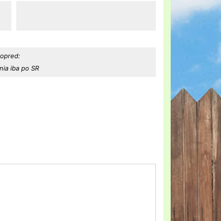
vopred:
ia iba po SR