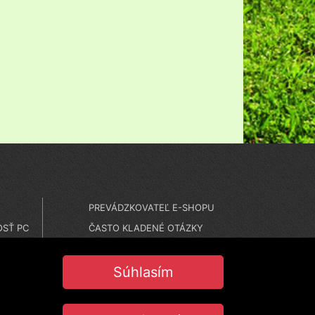
PREVÁDZKOVATEĽ E-SHOPU
SŤ PC
ČASTO KLADENÉ OTÁZKY
MONTÁŽE
NASTAVENIE COOKIES
Súhlasím