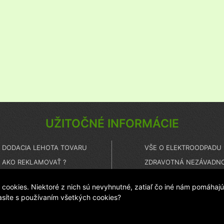
UŽITOČNÉ INFORMÁCIE
DODACIA LEHOTA TOVARU
VŠE O ELEKTROODPADU
AKO REKLAMOVAŤ ?
ZDRAVOTNÁ NEZÁVADNO
ČO TO JE PEČAŤ ISTOTY ?
TECHNICKÝ HOT LINE
ookies. Niektoré z nich sú nevyhnutné, zatiaľ čo iné nám pomáhajú
lasíte s používaním všetkých cookies?