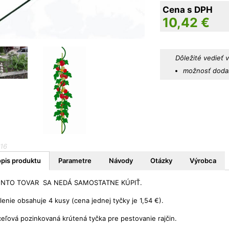
Cena s DPH
10,42
€
Dôležité vedieť 
možnosť dodan
16
pis produktu
Parametre
Návody
Otázky
Výrobca
ENTO TOVAR SA NEDÁ SAMOSTATNE KÚPIŤ.
lenie obsahuje 4 kusy (cena jednej tyčky je 1,54 €).
eľová pozinkovaná krútená tyčka pre pestovanie rajčin.