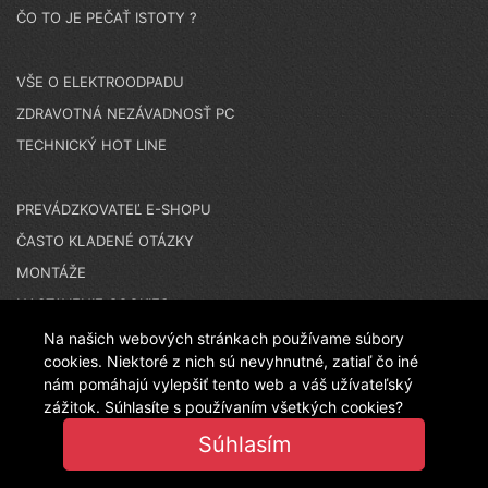
ČO TO JE PEČAŤ ISTOTY ?
VŠE O ELEKTROODPADU
ZDRAVOTNÁ NEZÁVADNOSŤ PC
TECHNICKÝ HOT LINE
PREVÁDZKOVATEĽ E-SHOPU
ČASTO KLADENÉ OTÁZKY
MONTÁŽE
NASTAVENIE COOKIES
Na našich webových stránkach používame súbory
cookies. Niektoré z nich sú nevyhnutné, zatiaľ čo iné
N A K U P U J E T E N A Č E S K O M E S H O P E - T E N
nám pomáhajú vylepšiť tento web a váš užívateľský
zážitok. Súhlasíte s používaním všetkých cookies?
Súhlasím
T O E S H O P P R E V Á D Z K U J E L A N I T P L A S T