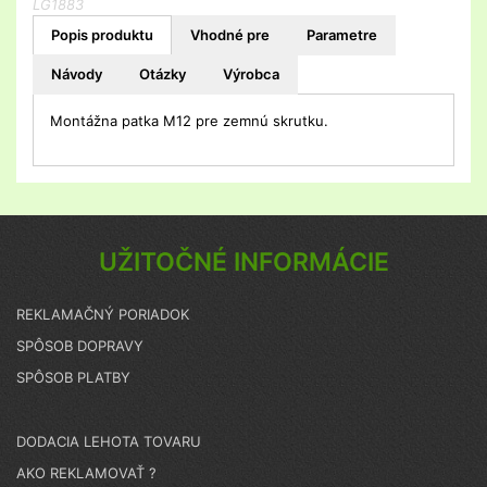
LG1883
Popis produktu
Vhodné pre
Parametre
Návody
Otázky
Výrobca
Montážna patka M12 pre zemnú skrutku.
UŽITOČNÉ INFORMÁCIE
REKLAMAČNÝ PORIADOK
SPÔSOB DOPRAVY
SPÔSOB PLATBY
DODACIA LEHOTA TOVARU
AKO REKLAMOVAŤ ?