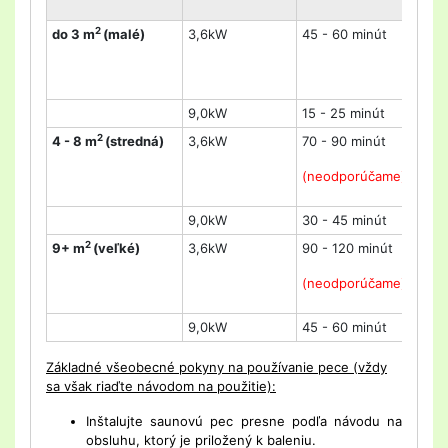
2
do 3 m
(malé)
3,6kW
45 - 60 minút
30
9,0kW
15 - 25 minút
10
2
4 - 8 m
(stredná)
3,6kW
70 - 90 minút
60
(neodporúčame)
(n
9,0kW
30 - 45 minút
25
2
9+ m
(veľké)
3,6kW
90 - 120 minút
80
(neodporúčame)
(n
9,0kW
45 - 60 minút
35
Základné všeobecné pokyny na používanie pece (vždy
sa však riaďte návodom na použitie):
Inštalujte saunovú pec presne podľa návodu na
obsluhu, ktorý je priložený k baleniu.