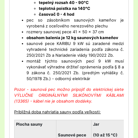
tepelný rozsah 40 - 90°C
teplotná poistka na 140°C
časovač 0 - 4 hod
pec so zásobníkom saunových kameňov je
vyrobená z oceľového nerezového plechu
rozmery saunovej pece 41 x 50 x 37 cm
obsahom balenia je 12 kg saunových kameňov
saunové pece KARIBU 9 kW sú zaradené medzi
vyhradené technické zariadenia podľa zákona č.
250/2021 Zb a Nariadenie vlády 190/2022 Zb.
montáž týchto saunových pecí 9 kW musí
vykonávať výhradne držiteľ oprávnenia podľa § 8 a
9 zákona č. 250/2021 Zb. (predtým vyhlášky č.
50/1978 Zb.) - odborný elektrikár
Pozor - saunová pec možno pripojiť do elektrickej siete
VÝLUČNE ORIGINÁLNÝMI SILIKÓNOVÝMI KÁBLAMI
(13365) - kábel nie je obsahom dodávky.
Približná doba nahriatia sauny podľa veľkosti:
Plocha sauny
Jar
Le
Saunové pece
(10 až 15 °C)
(2