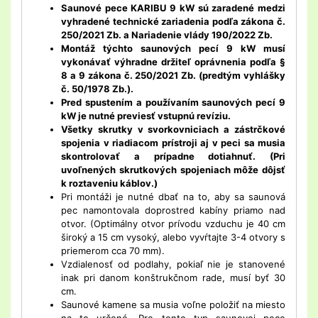
Saunové pece KARIBU 9 kW sú zaradené medzi
vyhradené technické zariadenia podľa zákona č.
250/2021 Zb. a Nariadenie vlády 190/2022 Zb.
Montáž týchto saunových pecí 9 kW musí
vykonávať výhradne držiteľ oprávnenia podľa §
8 a 9 zákona č. 250/2021 Zb. (predtým vyhlášky
č. 50/1978 Zb.).
Pred spustením a používaním saunových pecí 9
kW je nutné previesť vstupnú revíziu.
Všetky skrutky v svorkovniciach a zástrčkové
spojenia v riadiacom prístroji aj v peci sa musia
skontrolovať a prípadne dotiahnuť. (Pri
uvoľnených skrutkových spojeniach môže dôjsť
k roztaveniu káblov.)
Pri montáži je nutné dbať na to, aby sa saunová
pec namontovala doprostred kabíny priamo nad
otvor. (Optimálny otvor prívodu vzduchu je 40 cm
široký a 15 cm vysoký, alebo vyvŕtajte 3-4 otvory s
priemerom cca 70 mm).
Vzdialenosť od podlahy, pokiaľ nie je stanovené
inak pri danom konštrukčnom rade, musí byť 30
cm.
Saunové kamene sa musia voľne položiť na miesto