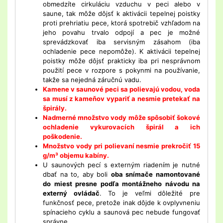
obmedzíte cirkuláciu vzduchu v peci alebo v
saune, tak môže dôjsť k aktivácii tepelnej poistky
proti prehriatiu pece, ktorá spotrebič vzhľadom na
jeho povahu trvalo odpojí a pec je možné
sprevádzkovať iba servisným zásahom (iba
ochladenie pece nepomôže). K aktivácii tepelnej
poistky môže dôjsť prakticky iba pri nesprávnom
použití pece v rozpore s pokynmi na používanie,
takže sa nejedná záručnú vadu.
Kamene v saunové peci sa polievajú vodou, voda
sa musí z kameňov vypariť a nesmie pretekať na
špirály.
Nadmerné množstvo vody môže spôsobiť šokové
ochladenie vykurovacích špirál a ich
poškodenie.
Množstvo vody pri polievaní nesmie prekročiť 15
g/m³ objemu kabíny.
U saunových pecí s externým riadením je nutné
dbať na to, aby boli
oba snímače namontované
do miest presne podľa montážneho návodu na
externý ovládač
. To je veľmi dôležité pre
funkčnosť pece, pretože inak dôjde k ovplyvneniu
spínacieho cyklu a saunová pec nebude fungovať
správne.