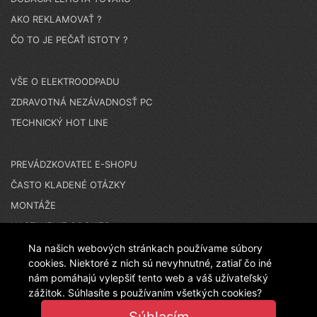
AKO REKLAMOVAŤ ?
ČO TO JE PEČAŤ ISTOTY ?
VŠE O ELEKTROODPADU
ZDRAVOTNÁ NEZÁVADNOSŤ PC
TECHNICKÝ HOT LINE
PREVÁDZKOVATEĽ E-SHOPU
ČASTO KLADENÉ OTÁZKY
MONTÁŽE
NASTAVENIE COOKIES
Na našich webových stránkach používame súbory
cookies. Niektoré z nich sú nevyhnutné, zatiaľ čo iné
nám pomáhajú vylepšiť tento web a váš užívateľský
N A K U P U J E T E N A Č E S K O M E S H O P E - T E N
zážitok. Súhlasíte s používaním všetkých cookies?