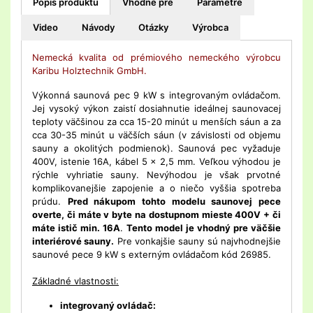
Popis produktu
Vhodné pre
Parametre
Video
Návody
Otázky
Výrobca
Nemecká kvalita od prémiového nemeckého výrobcu
Karibu Holztechnik GmbH.
Výkonná saunová pec 9 kW s integrovaným ovládačom.
Jej vysoký výkon zaistí dosiahnutie ideálnej saunovacej
teploty väčšinou za cca 15-20 minút u menších sáun a za
cca 30-35 minút u väčších sáun (v závislosti od objemu
sauny a okolitých podmienok). Saunová pec vyžaduje
400V, istenie 16A, kábel 5 x 2,5 mm. Veľkou výhodou je
rýchle vyhriatie sauny. Nevýhodou je však prvotné
komplikovanejšie zapojenie a o niečo vyššia spotreba
prúdu.
Pred nákupom tohto modelu saunovej pece
overte, či máte v byte na dostupnom mieste 400V + či
máte istič min. 16A
.
Tento model je vhodný pre väčšie
interiérové ​​sauny.
Pre vonkajšie sauny sú najvhodnejšie
saunové pece 9 kW s externým ovládačom kód 26985.
Základné vlastnosti:
integrovaný ovládač: