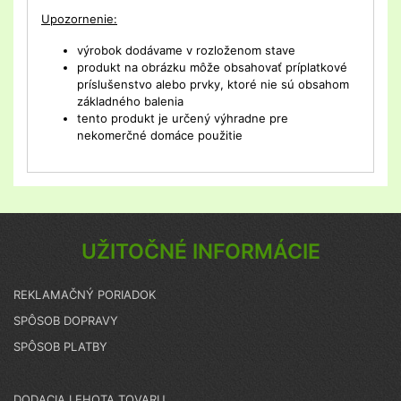
Upozornenie:
výrobok dodávame v rozloženom stave
produkt na obrázku môže obsahovať príplatkové
príslušenstvo alebo prvky, ktoré nie sú obsahom
základného balenia
tento produkt je určený výhradne pre
nekomerčné domáce použitie
UŽITOČNÉ INFORMÁCIE
REKLAMAČNÝ PORIADOK
SPÔSOB DOPRAVY
SPÔSOB PLATBY
DODACIA LEHOTA TOVARU