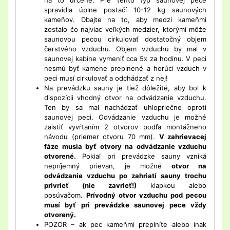
na to určené. Pre tento typ saunovej pece
spravidla úplne postačí 10-12 kg saunových
kameňov. Dbajte na to, aby medzi kameňmi
zostalo čo najviac veľkých medzier, ktorými môže
saunovou pecou cirkulovať dostatočný objem
čerstvého vzduchu. Objem vzduchu by mal v
saunovej kabíne vymeniť cca 5x za hodinu. V peci
nesmú byť kamene preplnené a horúci vzduch v
peci musí cirkulovať a odchádzať z nej!
Na prevádzku sauny je tiež dôležité, aby bol k
dispozícii vhodný otvor na odvádzanie vzduchu.
Ten by sa mal nachádzať uhlopriečne oproti
saunovej peci. Odvádzanie vzduchu je možné
zaistiť vyvŕtaním 2 otvorov podľa montážneho
návodu (priemer otvoru 70 mm).
V zahrievacej
fáze musia byť otvory na odvádzanie vzduchu
otvorené.
Pokiaľ pri prevádzke sauny vzniká
nepríjemný prievan, je možné
otvor na
odvádzanie vzduchu po zahriatí sauny trochu
privrieť (nie zavrieť!)
klapkou alebo
posúvačom.
Prívodný otvor vzduchu pod pecou
musí byť pri prevádzke saunovej pece vždy
otvorený.
POZOR – ak pec kameňmi preplníte alebo inak