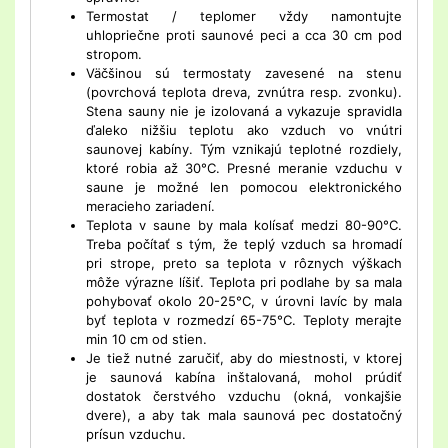
Termostat / teplomer vždy namontujte
uhlopriečne proti saunové peci a cca 30 cm pod
stropom.
Väčšinou sú termostaty zavesené na stenu
(povrchová teplota dreva, zvnútra resp. zvonku).
Stena sauny nie je izolovaná a vykazuje spravidla
ďaleko nižšiu teplotu ako vzduch vo vnútri
saunovej kabíny. Tým vznikajú teplotné rozdiely,
ktoré robia až 30°C. Presné meranie vzduchu v
saune je možné len pomocou elektronického
meracieho zariadení.
Teplota v saune by mala kolísať medzi 80-90°C.
Treba počítať s tým, že teplý vzduch sa hromadí
pri strope, preto sa teplota v rôznych výškach
môže výrazne líšiť. Teplota pri podlahe by sa mala
pohybovať okolo 20-25°C, v úrovni lavíc by mala
byť teplota v rozmedzí 65-75°C. Teploty merajte
min 10 cm od stien.
Je tiež nutné zaručiť, aby do miestnosti, v ktorej
je saunová kabína inštalovaná, mohol prúdiť
dostatok čerstvého vzduchu (okná, vonkajšie
dvere), a aby tak mala saunová pec dostatočný
prísun vzduchu.