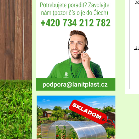
Dô
Up