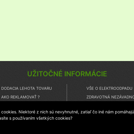
UŽITOČNÉ INFORMÁCIE
DODACIA LEHOTA TOVARU
VŠE O ELEKTROODPADU
AKO REKLAMOVAŤ ?
ZDRAVOTNÁ NEZÁVADNO
ČO TO JE PEČAŤ ISTOTY ?
TECHNICKÝ HOT LINE
ookies. Niektoré z nich sú nevyhnutné, zatiaľ čo iné nám pomáhajú
lasíte s používaním všetkých cookies?