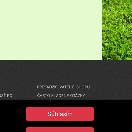
PREVÁDZKOVATEĽ E-SHOPU
SŤ PC
ČASTO KLADENÉ OTÁZKY
MONTÁŽE
NASTAVENIE COOKIES
Súhlasím