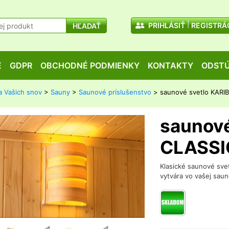
PRIHLÁSIŤ
REGISTRÁ
HĽADAŤ
E
GDPR
OBCHODNÉ PODMIENKY
KONTAKTY
ODSTÚ
a Vašich snov
>
Sauny
>
Saunové príslušenstvo
> saunové svetlo KARI
saunové
CLASSI
Klasické saunové svet
vytvára vo vašej saun