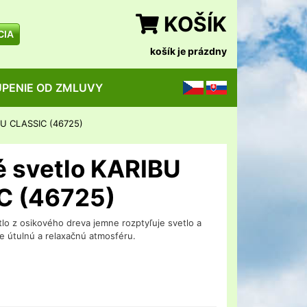
KOŠÍK
CIA
košík je prázdny
PENIE OD ZMLUVY
CZ
SK
BU CLASSIC (46725)
 svetlo KARIBU
C (46725)
lo z osikového dreva jemne rozptyľuje svetlo a
e útulnú a relaxačnú atmosféru.