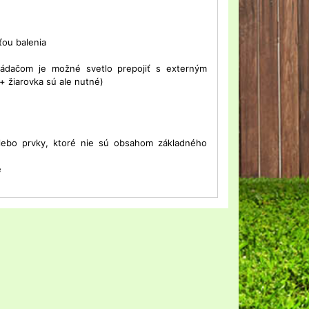
ťou balenia
ádačom je možné svetlo prepojiť s externým
+ žiarovka sú ale nutné)
alebo prvky, ktoré nie sú obsahom základného
e