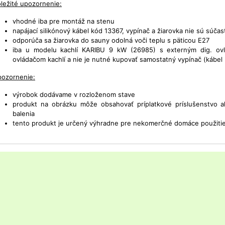
ležité upozornenie:
vhodné iba pre montáž na stenu
napájací silikónový kábel kód 13367, vypínač a žiarovka nie sú súčas
odporúča sa žiarovka do sauny odolná voči teplu s päticou E27
iba u modelu kachlí KARIBU 9 kW (26985) s externým dig. ovl
ovládačom kachlí a nie je nutné kupovať samostatný vypínač (kábel 
ozornenie:
výrobok dodávame v rozloženom stave
produkt na obrázku môže obsahovať príplatkové príslušenstvo 
balenia
tento produkt je určený výhradne pre nekomerčné domáce použiti