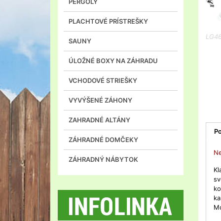
PERGOLY
PLACHTOVÉ PRÍSTREŠKY
LG4
SAUNY
ÚLOŽNÉ BOXY NA ZÁHRADU
VCHODOVÉ STRIEŠKY
VYVÝŠENÉ ZÁHONY
ZAHRADNÉ ALTÁNY
Po
ZÁHRADNÉ DOMČEKY
Ne
ZÁHRADNÝ NÁBYTOK
Kl
sv
ko
ka
Mo