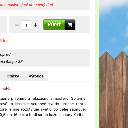
eme nasledujúci pracovný deň
KÚPIŤ
3 ks
vopred:
ia iba po SR
Otázky
Výrobca
 GmbH.
saune príjemnú a relaxačnú atmosféru. Správne
tmavé, a klasické saunové svetlo presne tento
toré jemne rozptyľuje svetlo po celej saunovej
0,5 x h 16 cm, a hodí sa do každej sauny Karibu.