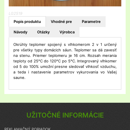
LG2519
Popis produktu
Vhodné pre
Parametre
Návody
Otázky
Výrobca
Okrúhly teplomer spojený s vlhkomerom 2 v 1 určený
pre všetky typy domácich sáun. Teplomer sa dá zavesiť
na stenu. Priemer teplomeru je 16 cm. Rozsah merania
teploty od 25°C do 120°C po 5°C. Integrovaný vlhkomer
od 5 do 100% umožní presne sledovať vlhkosť vzduchu,
a teda i nastavenie parametrov vykurovania vo Vašej
saune.
UŽITOČNÉ INFORMÁCIE
REKLAMAČNÝ PORIADOK