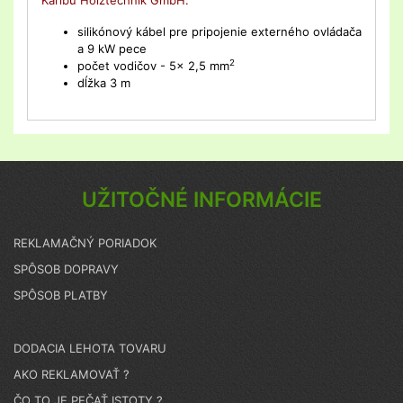
Karibu Holztechnik GmbH.
silikónový kábel pre pripojenie externého ovládača
a 9 kW pece
2
počet vodičov - 5x 2,5 mm
dĺžka 3 m
UŽITOČNÉ INFORMÁCIE
REKLAMAČNÝ PORIADOK
SPÔSOB DOPRAVY
SPÔSOB PLATBY
DODACIA LEHOTA TOVARU
AKO REKLAMOVAŤ ?
ČO TO JE PEČAŤ ISTOTY ?