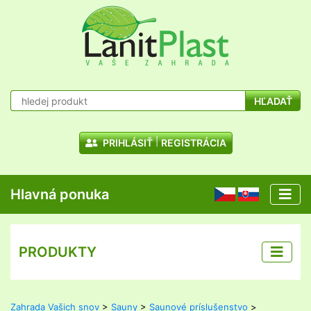
HĽADAŤ
PRIHLÁSIŤ
REGISTRÁCIA
Hlavná ponuka
CZ
SK
PRODUKTY
Zahrada Vašich snov
>
Sauny
>
Saunové príslušenstvo
>