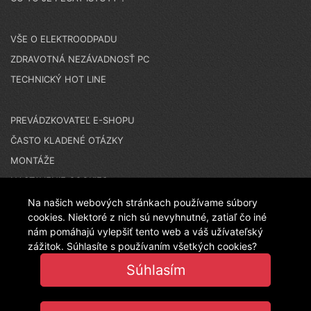
VŠE O ELEKTROODPADU
ZDRAVOTNÁ NEZÁVADNOSŤ PC
TECHNICKÝ HOT LINE
PREVÁDZKOVATEĽ E-SHOPU
ČASTO KLADENÉ OTÁZKY
MONTÁŽE
NASTAVENIE COOKIES
Na našich webových stránkach používame súbory
cookies. Niektoré z nich sú nevyhnutné, zatiaľ čo iné
N A K U P U J E T E N A Č E S K O M E S H O P E - T E N
nám pomáhajú vylepšiť tento web a váš užívateľský
zážitok. Súhlasíte s používaním všetkých cookies?
Súhlasím
T O E S H O P P R E V Á D Z K U J E L A N I T P L A S T