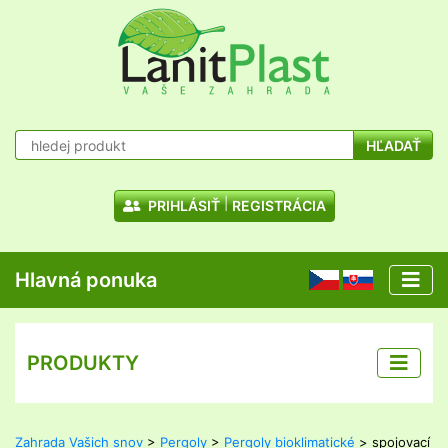
HĽADAŤ
PRIHLÁSIŤ
REGISTRÁCIA
Hlavná ponuka
CZ
SK
PRODUKTY
Zahrada Vašich snov
>
Pergoly
>
Pergoly bioklimatické
> spojovací