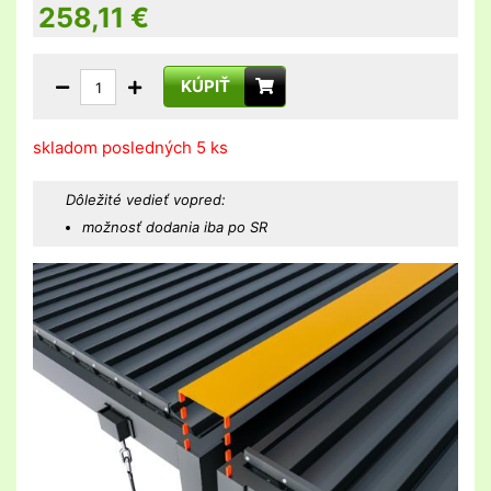
258,11
€
KÚPIŤ
skladom posledných 5 ks
Dôležité vedieť vopred:
možnosť dodania iba po SR