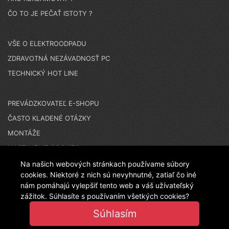
ČO TO JE PEČAŤ ISTOTY ?
VŠE O ELEKTROODPADU
ZDRAVOTNÁ NEZÁVADNOSŤ PC
TECHNICKÝ HOT LINE
PREVÁDZKOVATEĽ E-SHOPU
ČASTO KLADENÉ OTÁZKY
MONTÁŽE
NASTAVENIE COOKIES
Na našich webových stránkach používame súbory
cookies. Niektoré z nich sú nevyhnutné, zatiaľ čo iné
N A K U P U J E T E N A Č E S K O M E S H O P E - T E N
nám pomáhajú vylepšiť tento web a váš užívateľský
zážitok. Súhlasíte s používaním všetkých cookies?
Súhlasím
T O E S H O P P R E V Á D Z K U J E L A N I T P L A S T