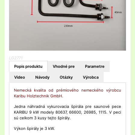
LG2771
Popis produktu
Vhodné pre
Parametre
Video
Návody
Otázky
Výrobca
Nemecká kvalita od prémiového nemeckého výrobcu
Karibu Holztechnik GmbH.
Jedna náhradná vykurovacia špirála pre saunové pece
KARIBU 9 kW modely 80637, 66600, 26985, 1115. V peci
sú celkom 3 kusy tejto špirály.
Výkon špirály je 3 kW.