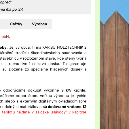
vopred:
ia iba po SR
Otázky
Výrobca
 GmbH.
soby
. Jej výrobca, firma KARIBU HOLZTECHNIK z
áročnú tradíciu škandinávskeho saunovania a
avebnicu v rozloženom stave, kde steny tvoria
e, strechu tvorí celistvá doska. To garantuje
 sú zložené zo špeciálne hladených dosiek s
že odporúčame dokúpiť výkonné 9 kW kachle.
porúčame odborníkom. Veľkou výhodou je rýchle
ch alebo s externým digitálnym ovládačom (pre
e odolných materiálov a
sú dodávané vrátane 12
u teplotu nájdete v záložke „Návody“ v kapitole