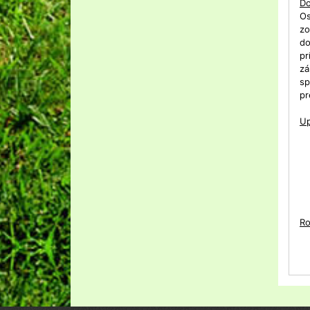
Do
O
zo
do
pr
zá
sp
pr
Up
Ro