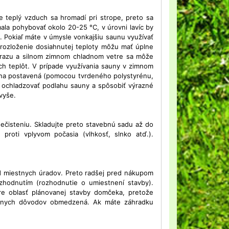
e teplý vzduch sa hromadí pri strope, preto sa
mala pohybovať okolo 20-25 °C, v úrovni lavíc by
. Pokiaľ máte v úmysle vonkajšiu saunu využívať
a rozloženie dosiahnutej teploty môžu mať úplne
mrazu a silnom zimnom chladnom vetre sa môže
ích teplôt. V prípade využívania sauny v zimnom
una postavená (pomocou tvrdeného polystyrénu,
 ochladzovať podlahu sauny a spôsobiť výrazné
vyše.
znečisteniu. Skladujte preto stavebnú sadu až do
roti vplyvom počasia (vlhkosť, slnko atď.).
d miestnych úradov. Preto radšej pred nákupom
hodnutím (rozhodnutie o umiestnení stavby).
e oblasť plánovanej stavby domčeka, pretože
ôznych dôvodov obmedzená. Ak máte záhradku