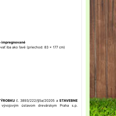
vo impregnované
vať iba ako ľavé (priechod: 83 x 177 cm)
 VÝROBKU
č. 3893/222/§5a/20205 a
STAVEBNE
ývojovým ústavom drevárskym Praha s.p.