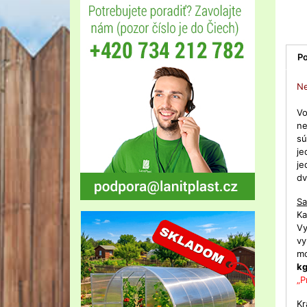
Po
Ne
Vo
ne
sú
je
je
dv
Sa
Ka
Vy
vy
mo
k
„P
Kr