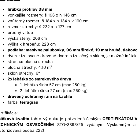
hrúbka profilov 38 mm
vonkajšie rozmery: š 196 x h 146 cm
vnútorný rozmer: š 184 x h 134 x v 190 cm
rozmer strechy: š 232 x h 177 cm
predný vstup
výška steny: 206 cm
výška k hrebeňu: 228 cm
podlaha: masívne palubovky, 96 mm široké, 19 mm hrubé, tlako
dvere: izolované drevené dvere s izolačným sklom, je možné inštalo
strecha: plochá strecha
2
plocha strechy: 4,10 m
sklon strechy: 6°
2x lehátko
zo smrekového dreva
1. lehátko šírka 57 cm (max 250 kg)
2. lehátko šírka 27 cm (max 250 kg)
drevený ochranný rám na kachle
farba:
terragrau
rtifikácia:
ičková kvalita
tohto výrobku je potvrdená českým
CERTIFIKÁTOM
ECHNICKÝM OSVEDČENÍM
STO-3893/25 vydaným Výskumným a v
utorizovaná osoba 222).