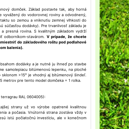
unový domček. Základ postavte tak, aby horná
sne vyvážený do vodorovnej roviny a odvodnený,
ntaktu so zemou a vniknutiu zemnej vlhkosti do
ú súčasťou dodávky). Pre trvanlivosť základu je
ť a presná rovina. S kvalitným základom vydrží
viť odborníkom-stavárom.
V prípade, že chcete
umiestniť do základového roštu pod podlahové
hom balenia).
 obsahom dodávky a je nutné ju ihneď po stavbe
ame samolepiacu bitúmenovú lepenku, na ploché
o
so sklonom >15
je vhodný aj bitúmenový šindeľ.
 5 metrov pre tento model domčeka = 1 rolka.
 terragrau RAL 0604005):
jšej strany už vo výrobe opatrené kvalitnou
nia a počasia. Vnútorná strana zostáva vždy v
 istú počiatočnú investíciu, ale v konečnom