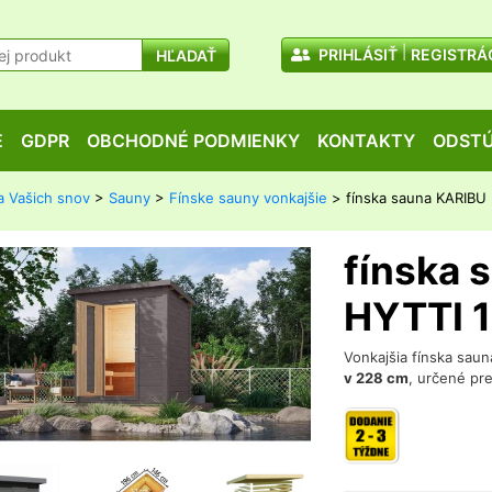
PRIHLÁSIŤ
REGISTRÁ
HĽADAŤ
E
GDPR
OBCHODNÉ PODMIENKY
KONTAKTY
ODSTÚ
a Vašich snov
>
Sauny
>
Fínske sauny vonkajšie
> fínska sauna KARIBU 
fínska 
HYTTI 1
Vonkajšia fínska saun
v 228 cm
, určené pr