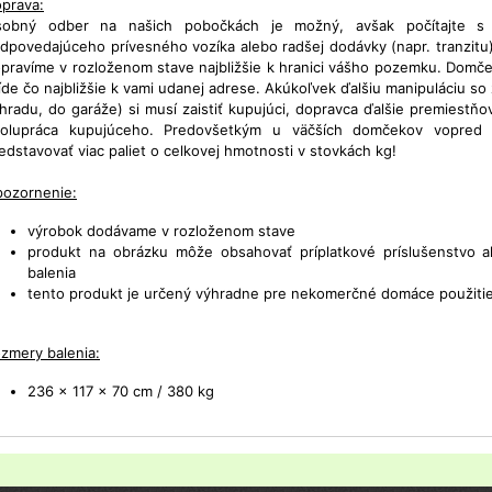
prava:
sobný odber na našich pobočkách je možný, avšak počítajte s
dpovedajúceho prívesného vozíka alebo radšej dodávky (napr. tranzitu
pravíme v rozloženom stave najbližšie k hranici vášho pozemku. Domče
íde čo najbližšie k vami udanej adrese. Akúkoľvek ďalšiu manipuláciu s
hradu, do garáže) si musí zaistiť kupujúci, dopravca ďalšie premiestňo
olupráca kupujúceho. Predovšetkým u väčších domčekov vopred
edstavovať viac paliet o celkovej hmotnosti v stovkách kg!
ozornenie:
výrobok dodávame v rozloženom stave
produkt na obrázku môže obsahovať príplatkové príslušenstvo 
balenia
tento produkt je určený výhradne pre nekomerčné domáce použiti
zmery balenia:
236 x 117 x 70 cm / 380 kg