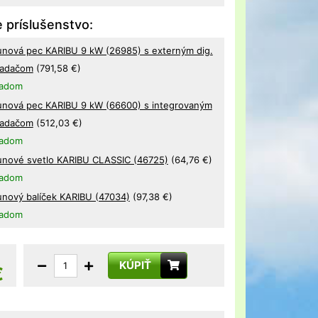
 príslušenstvo:
unová pec KARIBU 9 kW (26985) s externým dig.
ladačom
(791,58 €)
ladom
unová pec KARIBU 9 kW (66600) s integrovaným
ladačom
(512,03 €)
ladom
unové svetlo KARIBU CLASSIC (46725)
(64,76 €)
ladom
unový balíček KARIBU (47034)
(97,38 €)
ladom
KÚPIŤ
€