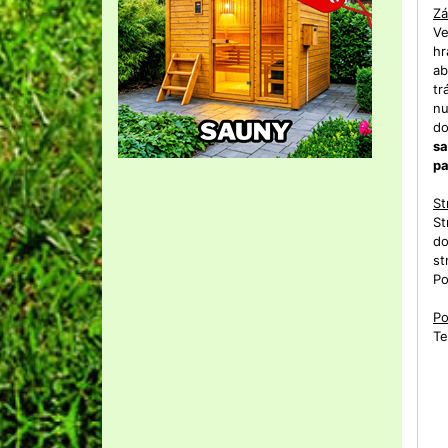
Zá
Ve
hr
ab
tr
nu
do
sa
pa
St
St
do
st
Po
Po
Te