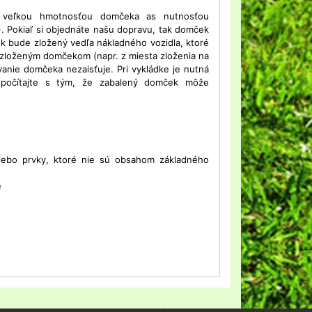
 veľkou hmotnosťou domčeka as nutnosťou
). Pokiaľ si objednáte našu dopravu, tak domček
k bude zložený vedľa nákladného vozidla, ktoré
o zloženým domčekom (napr. z miesta zloženia na
vanie domčeka nezaisťuje. Pri vykládke je nutná
 počítajte s tým, že zabalený domček môže
alebo prvky, ktoré nie sú obsahom základného
e