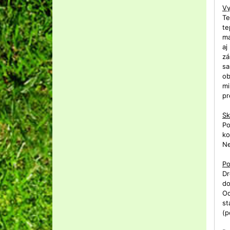
Vy
Te
te
ma
aj
zá
sa
ob
mi
pr
Sk
Po
ko
Ne
Po
Dr
do
Od
st
(p