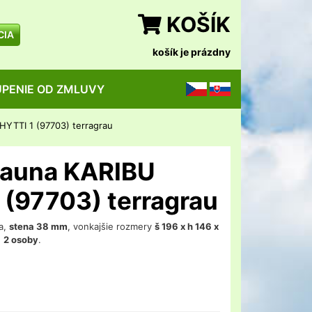
KOŠÍK
CIA
košík je prázdny
PENIE OD ZMLUVY
CZ
SK
HYTTI 1 (97703) terragrau
sauna KARIBU
 (97703) terragrau
a,
stena 38 mm
, vonkajšie rozmery
š 196 x h 146 x
e
2 osoby
.