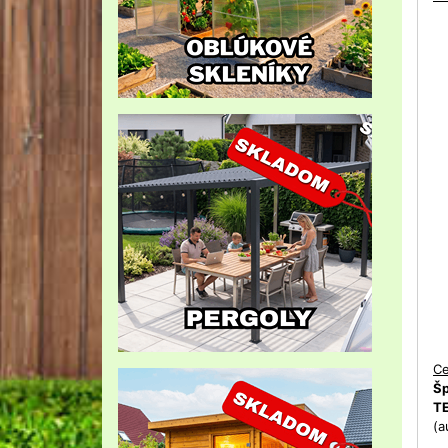
Ce
Šp
T
(a