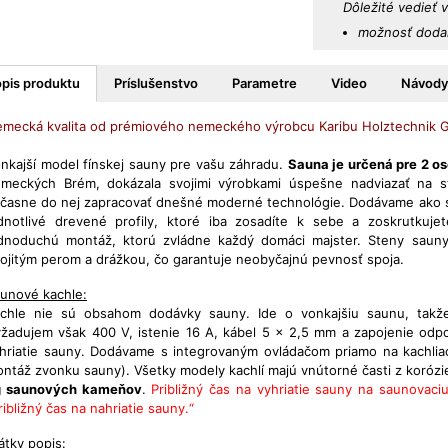
Dôležité vedieť 
možnosť dodan
pis produktu
Príslušenstvo
Parametre
Video
Návody
mecká kvalita od prémiového nemeckého výrobcu Karibu Holztechnik
nkajší model fínskej sauny pre vašu záhradu.
Sauna je určená pre 2 o
meckých Brém, dokázala svojimi výrobkami úspešne nadviazať na st
časne do nej zapracovať dnešné moderné technológie. Dodávame ako st
dnotlivé drevené profily, ktoré iba zosadíte k sebe a zoskrutkujet
dnoduchú montáž, ktorú zvládne každý domáci majster. Steny sauny
ojitým perom a drážkou, čo garantuje neobyčajnú pevnosť spoja.
unové kachle:
chle nie sú obsahom dodávky sauny. Ide o vonkajšiu saunu, tak
žadujem však 400 V, istenie 16 A, kábel 5 x 2,5 mm a zapojenie od
hriatie sauny. Dodávame s integrovaným ovládačom priamo na kachlia
ntáž zvonku sauny). Všetky modely kachlí majú vnútorné časti z korózi
g saunových kameňov
.
Približný čas na vyhriatie sauny na saunovaci
ribližný čas na nahriatie sauny.“
átky popis: