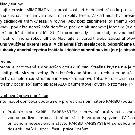
klady sauny:
nujte prosím MIMORIADNU starostlivosť pri budovaní základu pre sa
ana základu presahovala asi 5 cm okolitý terén. Základ musí byť pre
y základové trámiky ležali v rovine. Aby bolo zabránené priamemu ko
ámov, podložte nosný rošt domčeka pásky z bitúmenovej lepenky (nie s
tné dodržať tieto najdôležitejšie predpoklady – podklad, pravouhlos
mček o mnoho rokov dlhšie. Nechajte si poradiť alebo základ zhoto
unu využívať okrem leta aj v chladnejších mesiacoch, odporúčame 
lubovky vhodnú tepelnú izoláciu, ideálne minerálnu vlnu (nie je obsa
recha:
recha je zhotovená z drevených dosiek 16 mm. Strešná krytina nie je
plniť podľa vlastnej voľby. Pre domčeky so šikmou strechou odporúč
rechy samolepiacu strešnú hliníkovo-bitúmenovú fóliu. Pri strechách 
trebný počet rolí samolepiacej ALU-bitumentovej krytiny o rozmere 1 x
vrchová úprava domčeka:
nto model domčeka dodávame v profesionálnom nátere KARIBU (odtieň
Profesionálnu KARIBU FARBSYSTEM - drevené profily sú z vonka
vodoodpudivou farbou, ktorá ochráni drevo pred vplyvom UV žiare
prírodnom neošetrenom stave. KARIBU FARBSYSTÉM so sebou nesú
dôsledku veľkú úsporu času, práce i peňazí.