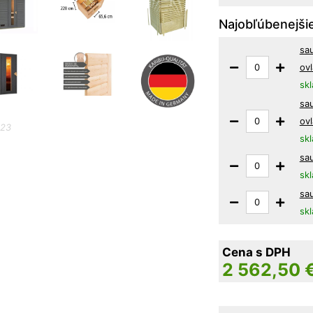
Najobľúbenejšie
sa
ov
sk
sa
ov
123
sk
sa
sk
sa
sk
Cena s DPH
2 562,50