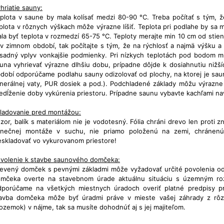
hriatie sauny:
plota v saune by mala kolísať medzi 80-90 °C. Treba počítať s tým, ž
plota v rôznych výškach môže výrazne líšiť. Teplota pri podlahe by sa 
la byť teplota v rozmedzí 65-75 °C. Teploty merajte min 10 cm od stien
 v zimnom období, tak počítajte s tým, že na rýchlosť a najmä výšku 
sadný vplyv vonkajšie podmienky. Pri nízkych teplotách pod bodom 
una vyhrievať výrazne dlhšiu dobu, prípadne dôjde k dosiahnutiu nižš
dobí odporúčame podlahu sauny odizolovať od plochy, na ktorej je sa
nerálnej vaty, PUR dosiek a pod.). Podchladené základy môžu výrazne
edĺženie doby vykúrenia priestoru. Prípadne saunu vybavte kachľami na
ladovanie pred montážou:
zor, balík s materiálom nie je vodotesný. Fólia chráni drevo len proti 
nečnej montáže v suchu, nie priamo položenú na zemi, chránenú p
skladovať vo vykurovanom priestore!
volenie k stavbe saunového domčeka:
evený domček s pevnými základmi môže vyžadovať určité povolenia o
mčeka overte na stavebnom úrade aktuálnu situáciu s územným roz
porúčame na všetkých miestnych úradoch overiť platné predpisy pr
avba domčeka môže byť úradmi práve v mieste vašej záhrady z r
ozemok) v nájme, tak sa musíte dohodnúť aj s jej majiteľom.