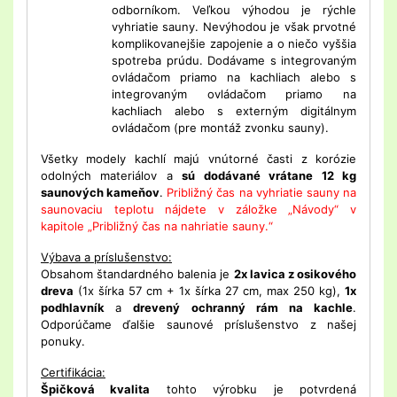
odborníkom. Veľkou výhodou je rýchle
vyhriatie sauny. Nevýhodou je však prvotné
komplikovanejšie zapojenie a o niečo vyššia
spotreba prúdu. Dodávame s integrovaným
ovládačom priamo na kachliach alebo s
integrovaným ovládačom priamo na
kachliach alebo s externým digitálnym
ovládačom (pre montáž zvonku sauny).
Všetky modely kachlí majú vnútorné časti z korózie
odolných materiálov a
sú dodávané vrátane 12 kg
saunových kameňov
.
Približný čas na vyhriatie sauny na
saunovaciu teplotu nájdete v záložke „Návody“ v
kapitole „Približný čas na nahriatie sauny.“
Výbava a príslušenstvo:
Obsahom štandardného balenia je
2x lavica z osikového
dreva
(1x šírka 57 cm + 1x šírka 27 cm, max 250 kg),
1x
podhlavník
a
drevený ochranný rám na kachle
.
Odporúčame ďalšie saunové príslušenstvo z našej
ponuky.
Certifikácia:
Špičková kvalita
tohto výrobku je potvrdená