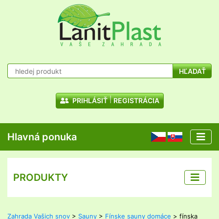
HĽADAŤ
PRIHLÁSIŤ
REGISTRÁCIA
Hlavná ponuka
CZ
SK
PRODUKTY
Zahrada Vašich snov
>
Sauny
>
Fínske sauny domáce
> fínska