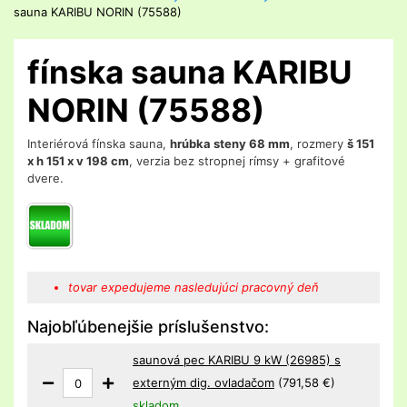
sauna KARIBU NORIN (75588)
fínska sauna KARIBU
NORIN (75588)
Interiérová fínska sauna,
hrúbka steny 68 mm
, rozmery
š 151
x h 151 x v 198 cm
, verzia bez stropnej rímsy + grafitové
dvere.
tovar expedujeme nasledujúci pracovný deň
Najobľúbenejšie príslušenstvo:
saunová pec KARIBU 9 kW (26985) s
externým dig. ovladačom
(791,58 €)
skladom