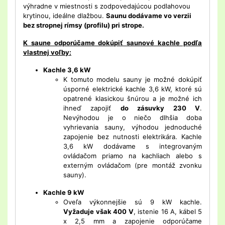
výhradne v miestnosti s zodpovedajúcou podlahovou
krytinou, ideálne dlažbou.
Saunu dodávame vo verzii
bez stropnej rímsy (profilu) pri strope.
K saune odporúčame dokúpiť saunové kachle podľa
vlastnej voľby:
Kachle 3,6 kW
K tomuto modelu sauny je možné dokúpiť
úsporné elektrické kachle 3,6 kW, ktoré sú
opatrené klasickou šnúrou a je možné ich
ihneď zapojiť
do zásuvky 230 V
.
Nevýhodou je o niečo dlhšia doba
vyhrievania sauny, výhodou jednoduché
zapojenie bez nutnosti elektrikára. Kachle
3,6 kW dodávame s integrovaným
ovládačom priamo na kachliach alebo s
externým ovládačom (pre montáž zvonku
sauny).
Kachle 9 kW
Oveľa výkonnejšie sú 9 kW kachle.
Vyžaduje však 400 V
, istenie 16 A, kábel 5
x 2,5 mm a zapojenie odporúčame