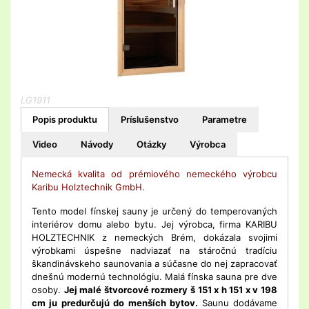
LG1911
Popis produktu
Príslušenstvo
Parametre
Video
Návody
Otázky
Výrobca
Nemecká kvalita od prémiového nemeckého výrobcu
Karibu Holztechnik GmbH.
Tento model fínskej sauny je určený do temperovaných
interiérov domu alebo bytu. Jej výrobca, firma KARIBU
HOLZTECHNIK z nemeckých Brém, dokázala svojimi
výrobkami úspešne nadviazať na stáročnú tradíciu
škandinávskeho saunovania a súčasne do nej zapracovať
dnešnú modernú technológiu. Malá fínska sauna pre dve
osoby.
Jej malé štvorcové rozmery š 151 x h 151 x v 198
cm ju predurčujú do menších bytov.
Saunu dodávame