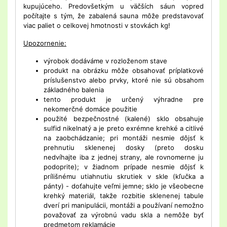
kupujúceho. Predovšetkým u väčších sáun vopred
počítajte s tým, že zabalená sauna môže predstavovať
viac paliet o celkovej hmotnosti v stovkách kg!
Upozornenie:
výrobok dodáváme v rozloženom stave
produkt na obrázku môže obsahovať príplatkové
príslušenstvo alebo prvky, ktoré nie sú obsahom
základného balenia
tento produkt je určený výhradne pre
nekomerčné domáce použitie
použité bezpečnostné (kalené) sklo obsahuje
sulfid nikelnatý a je preto exrémne krehké a citlivé
na zaobchádzanie; pri montáži nesmie dôjsť k
prehnutiu sklenenej dosky (preto dosku
nedvíhajte iba z jednej strany, ale rovnomerne ju
podoprite); v žiadnom prípade nesmie dôjsť k
prílišnému utiahnutiu skrutiek v skle (kľučka a
pánty) - doťahujte veľmi jemne; sklo je všeobecne
krehký materiál, takže rozbitie sklenenej tabule
dverí pri manipulácii, montáži a používaní nemožno
považovať za výrobnú vadu skla a nemôže byť
predmetom reklamácie