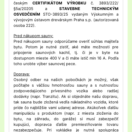
českým
CERTIFIKÁTOM VÝROBKU
č. 3893/222/
§5a/20205 a
STAVEBNE TECHNICKÝM
OSVEDČENÍM
STO-3893/25 vydaným Výskumným a
vývojovým ústavom drevárskym Praha s.p. (autorizovaná
osoba 222).
Pred nákupom sauny:
Pred nákupom sauny odporúčame overiť súhlas majiteľa
bytu. Potom je nutné zistiť, aké máte možnosti pre
pripojenie saunových kachlí, tj. či je v byte na
dostupnom mieste 400 V a či máte istič min 16 A. Podľa
toho urobte výber saunovej pece.
Doprava:
Osobný odber na našich pobočkách je možný, však
počítajte s väčšou hmotnosťou sauny a s nutnosťou
zodpovedajúceho prívesného vozíka alebo radšej
dodávky (napr. Tranzitu). Ak si objednáte našu dopravu,
tak sauna bude zložená vedľa nákladného vozidla, ktoré
príde čo najbližšie vami udanej adrese. Akúkoľvek ďalšiu
manipuláciu s produktom (napr. z miesta zloženia do
bytu, na záhradu, do garáže) si musí zabezpečiť
kupujúci, dopravca ďalšie premiestňovanie tovaru
nezabezpečuje. Pri vykládke je nutná spolupráca