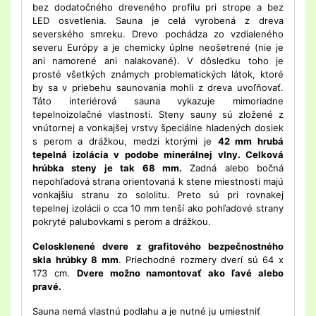
bez dodatočného dreveného profilu pri strope a bez
LED osvetlenia. Sauna je celá vyrobená z dreva
severského smreku. Drevo pochádza zo vzdialeného
severu Európy a je chemicky úplne neošetrené (nie je
ani namorené ani nalakované). V dôsledku toho je
prosté všetkých známych problematických látok, ktoré
by sa v priebehu saunovania mohli z dreva uvoľňovať.
Táto interiérová sauna vykazuje mimoriadne
tepelnoizolačné vlastnosti. Steny sauny sú zložené z
vnútornej a vonkajšej vrstvy špeciálne hladených dosiek
s perom a drážkou, medzi ktorými je
42 mm hrubá
tepelná izolácia v podobe minerálnej vlny. Celková
hrúbka steny je tak 68 mm.
Zadná alebo bočná
nepohľadová strana orientovaná k stene miestnosti majú
vonkajšiu stranu zo sololitu. Preto sú pri rovnakej
tepelnej izolácii o cca 10 mm tenší ako pohľadové strany
pokryté palubovkami s perom a drážkou.
Celosklenené dvere z grafitového bezpečnostného
skla hrúbky 8 mm
. Priechodné rozmery dverí sú 64 x
173 cm.
Dvere možno namontovať ako ľavé alebo
pravé.
Sauna nemá vlastnú podlahu a je nutné ju umiestniť