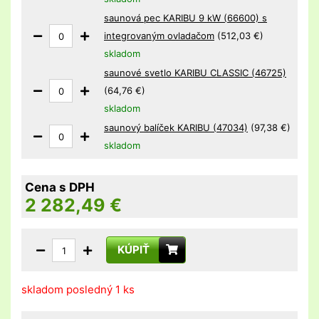
saunová pec KARIBU 9 kW (66600) s
integrovaným ovladačom
(512,03 €)
skladom
saunové svetlo KARIBU CLASSIC (46725)
(64,76 €)
skladom
saunový balíček KARIBU (47034)
(97,38 €)
skladom
Cena s DPH
2 282,49
€
KÚPIŤ
skladom posledný 1 ks