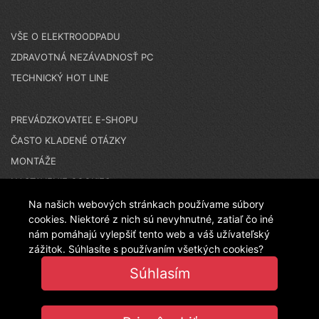
VŠE O ELEKTROODPADU
ZDRAVOTNÁ NEZÁVADNOSŤ PC
TECHNICKÝ HOT LINE
PREVÁDZKOVATEĽ E-SHOPU
ČASTO KLADENÉ OTÁZKY
MONTÁŽE
NASTAVENIE COOKIES
Na našich webových stránkach používame súbory
cookies. Niektoré z nich sú nevyhnutné, zatiaľ čo iné
N A K U P U J E T E N A Č E S K O M E S H O P E - T E N
nám pomáhajú vylepšiť tento web a váš užívateľský
zážitok. Súhlasíte s používaním všetkých cookies?
Súhlasím
T O E S H O P P R E V Á D Z K U J E L A N I T P L A S T