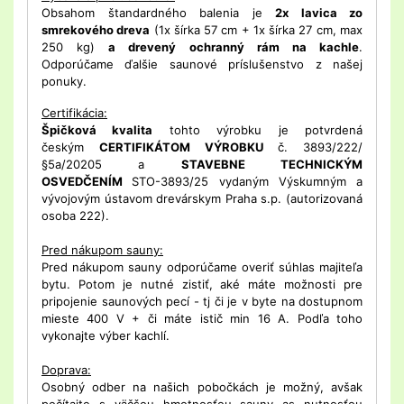
Obsahom štandardného balenia je
2x lavica zo
smrekového dreva
(1x šírka 57 cm + 1x šírka 27 cm, max
250 kg)
a drevený ochranný rám na kachle
.
Odporúčame ďalšie saunové príslušenstvo z našej
ponuky.
Certifikácia:
Špičková kvalita
tohto výrobku je potvrdená
českým
CERTIFIKÁTOM VÝROBKU
č. 3893/222/
§5a/20205 a
STAVEBNE TECHNICKÝM
OSVEDČENÍM
STO-3893/25 vydaným Výskumným a
vývojovým ústavom drevárskym Praha s.p. (autorizovaná
osoba 222).
Pred nákupom sauny:
Pred nákupom sauny odporúčame overiť súhlas majiteľa
bytu. Potom je nutné zistiť, aké máte možnosti pre
pripojenie saunových pecí - tj či je v byte na dostupnom
mieste 400 V + či máte istič min 16 A. Podľa toho
vykonajte výber kachlí.
Doprava:
Osobný odber na našich pobočkách je možný, avšak
počítajte s väčšou hmotnosťou sauny as nutnosťou