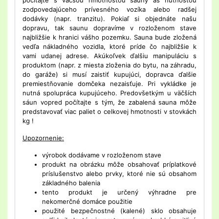
zodpovedajúceho prívesného vozíka alebo radšej
dodávky (napr. tranzitu). Pokiaľ si objednáte našu
dopravu, tak saunu dopravíme v rozloženom stave
najbližšie k hranici vášho pozemku. Sauna bude zložená
vedľa nákladného vozidla, ktoré príde čo najbližšie k
vami udanej adrese. Akúkoľvek ďalšiu manipuláciu s
produktom (napr. z miesta zloženia do bytu, na záhradu,
do garáže) si musí zaistiť kupujúci, dopravca ďalšie
premiestňovanie domčeka nezaisťuje. Pri vykládke je
nutná spolupráca kupujúceho. Predovšetkým u väčších
sáun vopred počítajte s tým, že zabalená sauna môže
predstavovať viac paliet o celkovej hmotnosti v stovkách
kg !
Upozornenie:
výrobok dodávame v rozloženom stave
produkt na obrázku môže obsahovať príplatkové
príslušenstvo alebo prvky, ktoré nie sú obsahom
základného balenia
tento produkt je určený výhradne pre
nekomerčné domáce použitie
použité bezpečnostné (kalené) sklo obsahuje