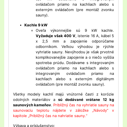
ovládačom priamo na kachliach alebo s
externým ovládačom (pre montáž zvonku
sauny).
Kachle 9 kW
Oveľa výkonnejšie sú 9 kW kachle.
Vyžaduje však 400 V
, istenie 16 A, kábel 5
x 2,5 mm a zapojenie odporúčame
odborníkom. Veľkou výhodou je rýchle
vyhriatie sauny. Nevýhodou je však prvotné
komplikovanejšie zapojenie a o niečo vyššia
spotreba prúdu. Dodávame s integrovaným
ovládačom priamo na kachliach alebo s
integrovaným ovládačom priamo na
kachliach alebo s externým digitálnym
ovládačom (pre montáž zvonku sauny).
Všetky modely kachlí majú vnútorné časti z korózie
odolných materiálov a
sú dodávané vrátane 12 kg
saunových kameňov
.
Približný čas na vyhriatie sauny na
saunovaciu teplotu nájdete v záložke „Návody“ v
kapitole „Približný čas na nahriatie sauny.“
Výbava a príslušenstvo: