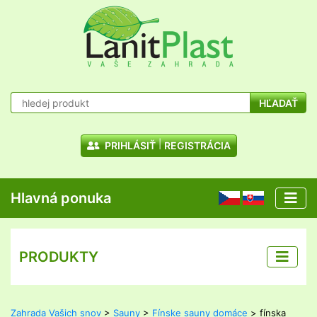
HĽADAŤ
PRIHLÁSIŤ
REGISTRÁCIA
Hlavná ponuka
CZ
SK
PRODUKTY
Zahrada Vašich snov
>
Sauny
>
Fínske sauny domáce
> fínska