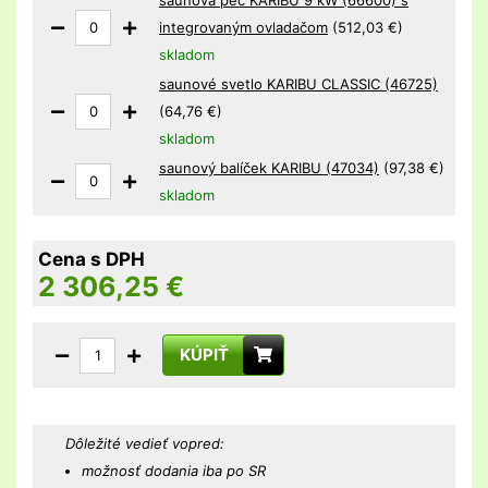
integrovaným ovladačom
(512,03 €)
skladom
saunové svetlo KARIBU CLASSIC (46725)
(64,76 €)
skladom
saunový balíček KARIBU (47034)
(97,38 €)
skladom
Cena s DPH
2 306,25
€
KÚPIŤ
Dôležité vedieť vopred:
možnosť dodania iba po SR