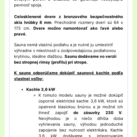
pevnosť spoja.
Celosklenené dvere z bronzového bezpečnostného
skla hrúbky 8 mm
. Priechodné rozmery dverí sú 64 x
173 cm.
Dvere možno namontovať ako ľavé alebo
pravé.
Sauna nemá vlastnú podlahu a je nutné ju umiestniť
výhradne v miestnosti s zodpovedajúcou podlahovou
krytinou, ideálne dlažbou.
Saunu dodávame vo verzii
bez stropnej rímsy (profilu) pri strope.
K saune odporúčame dokúpiť saunové kachle podľa
vlastnej voľby:
Kachle 3,6 kW
K tomuto modelu sauny je možné dokúpiť
úsporné elektrické kachle 3,6 kW, ktoré sú
opatrené klasickou šnúrou a je možné ich
ihneď zapojiť
do zásuvky 230 V
.
Nevýhodou je o niečo dlhšia doba
vyhrievania sauny, výhodou jednoduché
zapojenie bez nutnosti elektrikára. Kachle
3,6 kW dodávame s integrovaným