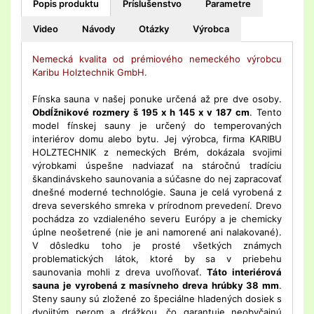
Popis produktu
Príslušenstvo
Parametre
Video
Návody
Otázky
Výrobca
Nemecká kvalita od prémiového nemeckého výrobcu
Karibu Holztechnik GmbH.
Fínska sauna v našej ponuke určená až pre dve osoby.
Obdĺžnikové rozmery š 195 x h 145 x v 187 cm
. Tento
model fínskej sauny je určený do temperovaných
interiérov domu alebo bytu. Jej výrobca, firma KARIBU
HOLZTECHNIK z nemeckých Brém, dokázala svojimi
výrobkami úspešne nadviazať na stáročnú tradíciu
škandinávskeho saunovania a súčasne do nej zapracovať
dnešné moderné technológie. Sauna je celá vyrobená z
dreva severského smreka v prírodnom prevedení. Drevo
pochádza zo vzdialeného severu Európy a je chemicky
úplne neošetrené (nie je ani namorené ani nalakované).
V dôsledku toho je prosté všetkých známych
problematických látok, ktoré by sa v priebehu
saunovania mohli z dreva uvoľňovať.
Táto interiérová
sauna je vyrobená z masívneho dreva hrúbky 38 mm
.
Steny sauny sú zložené zo špeciálne hladených dosiek s
dvojitým perom a drážkou, čo garantuje neobyčajnú