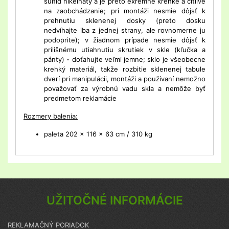
sulfid nikelnatý a je preto exrémne krehké a citlivé
na zaobchádzanie; pri montáži nesmie dôjsť k
prehnutiu sklenenej dosky (preto dosku
nedvíhajte iba z jednej strany, ale rovnomerne ju
podoprite); v žiadnom prípade nesmie dôjsť k
prílišnému utiahnutiu skrutiek v skle (kľučka a
pánty) - doťahujte veľmi jemne; sklo je všeobecne
krehký materiál, takže rozbitie sklenenej tabule
dverí pri manipulácii, montáži a používaní nemožno
považovať za výrobnú vadu skla a nemôže byť
predmetom reklamácie
Rozmery balenia:
paleta 202 x 116 x 63 cm / 310 kg
UŽITOČNÉ INFORMÁCIE
REKLAMAČNÝ PORIADOK