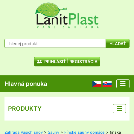
HĽADAŤ
PRIHLÁSIŤ
REGISTRÁCIA
Hlavná ponuka
CZ
SK
PRODUKTY
Zahrada Vašich snov
>
Sauny
>
Fínske sauny domáce
> fínska