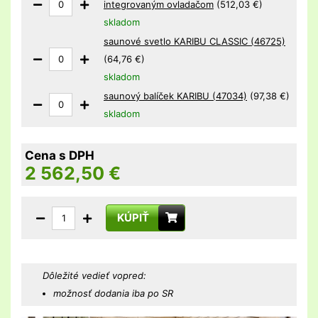
integrovaným ovladačom
(512,03 €)
skladom
saunové svetlo KARIBU CLASSIC (46725)
(64,76 €)
skladom
saunový balíček KARIBU (47034)
(97,38 €)
skladom
Cena s DPH
2 562,50
€
KÚPIŤ
Dôležité vedieť vopred:
možnosť dodania iba po SR