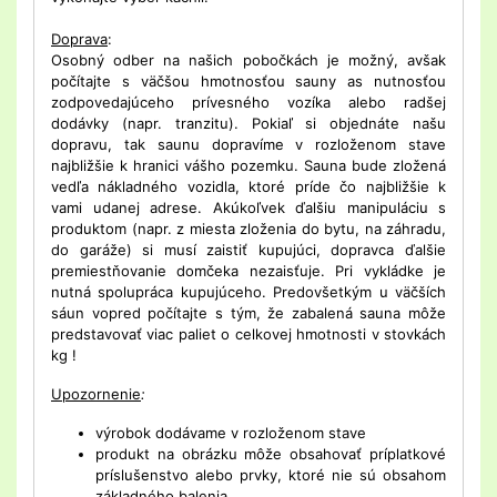
Doprava
:
Osobný odber na našich pobočkách je možný, avšak
počítajte s väčšou hmotnosťou sauny as nutnosťou
zodpovedajúceho prívesného vozíka alebo radšej
dodávky (napr. tranzitu). Pokiaľ si objednáte našu
dopravu, tak saunu dopravíme v rozloženom stave
najbližšie k hranici vášho pozemku. Sauna bude zložená
vedľa nákladného vozidla, ktoré príde čo najbližšie k
vami udanej adrese. Akúkoľvek ďalšiu manipuláciu s
produktom (napr. z miesta zloženia do bytu, na záhradu,
do garáže) si musí zaistiť kupujúci, dopravca ďalšie
premiestňovanie domčeka nezaisťuje. Pri vykládke je
nutná spolupráca kupujúceho. Predovšetkým u väčších
sáun vopred počítajte s tým, že zabalená sauna môže
predstavovať viac paliet o celkovej hmotnosti v stovkách
kg !
Upozornenie
:
výrobok dodávame v rozloženom stave
produkt na obrázku môže obsahovať príplatkové
príslušenstvo alebo prvky, ktoré nie sú obsahom
základného balenia