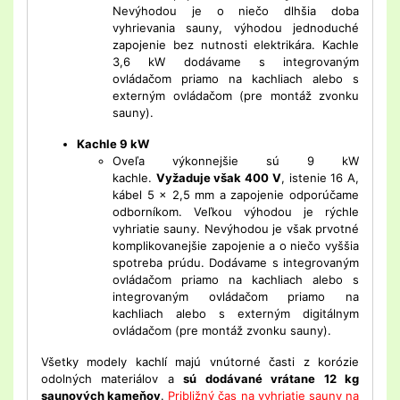
Nevýhodou je o niečo dlhšia doba
vyhrievania sauny, výhodou jednoduché
zapojenie bez nutnosti elektrikára. Kachle
3,6 kW dodávame s integrovaným
ovládačom priamo na kachliach alebo s
externým ovládačom (pre montáž zvonku
sauny).
Kachle 9 kW
Oveľa výkonnejšie sú 9 kW
kachle.
Vyžaduje však 400 V
, istenie 16 A,
kábel 5 x 2,5 mm a zapojenie odporúčame
odborníkom. Veľkou výhodou je rýchle
vyhriatie sauny. Nevýhodou je však prvotné
komplikovanejšie zapojenie a o niečo vyššia
spotreba prúdu. Dodávame s integrovaným
ovládačom priamo na kachliach alebo s
integrovaným ovládačom priamo na
kachliach alebo s externým digitálnym
ovládačom (pre montáž zvonku sauny).
Všetky modely kachlí majú vnútorné časti z korózie
odolných materiálov a
sú dodávané vrátane 12 kg
saunových kameňov
.
Približný čas na vyhriatie sauny na