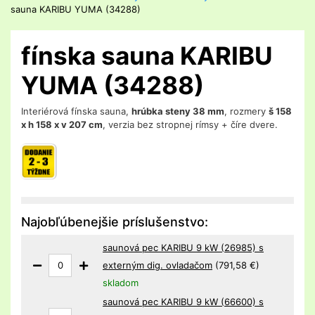
sauna KARIBU YUMA (34288)
fínska sauna KARIBU
YUMA (34288)
Interiérová fínska sauna,
hrúbka steny 38 mm
, rozmery
š 158
x h 158 x v 207 cm
, verzia bez stropnej rímsy + číre dvere.
Najobľúbenejšie príslušenstvo:
saunová pec KARIBU 9 kW (26985) s
externým dig. ovladačom
(791,58 €)
skladom
saunová pec KARIBU 9 kW (66600) s