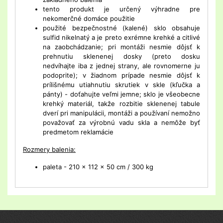
tento produkt je určený výhradne pre
nekomerčné domáce použitie
použité bezpečnostné (kalené) sklo obsahuje
sulfid nikelnatý a je preto exrémne krehké a citlivé
na zaobchádzanie; pri montáži nesmie dôjsť k
prehnutiu sklenenej dosky (preto dosku
nedvíhajte iba z jednej strany, ale rovnomerne ju
podoprite); v žiadnom prípade nesmie dôjsť k
prílišnému utiahnutiu skrutiek v skle (kľučka a
pánty) - doťahujte veľmi jemne; sklo je všeobecne
krehký materiál, takže rozbitie sklenenej tabule
dverí pri manipulácii, montáži a používaní nemožno
považovať za výrobnú vadu skla a nemôže byť
predmetom reklamácie
Rozmery balenia:
paleta - 210 x 112 x 50 cm / 300 kg