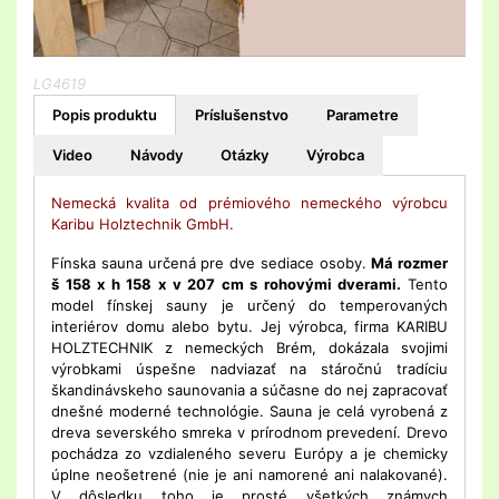
LG4619
Popis produktu
Príslušenstvo
Parametre
Video
Návody
Otázky
Výrobca
Nemecká kvalita od prémiového nemeckého výrobcu
Karibu Holztechnik GmbH.
Fínska sauna určená pre dve sediace osoby.
Má rozmer
š 158 x h 158 x v 207 cm s rohovými dverami.
Tento
model fínskej sauny je určený do temperovaných
interiérov domu alebo bytu. Jej výrobca, firma KARIBU
HOLZTECHNIK z nemeckých Brém, dokázala svojimi
výrobkami úspešne nadviazať na stáročnú tradíciu
škandinávskeho saunovania a súčasne do nej zapracovať
dnešné moderné technológie. Sauna je celá vyrobená z
dreva severského smreka v prírodnom prevedení. Drevo
pochádza zo vzdialeného severu Európy a je chemicky
úplne neošetrené (nie je ani namorené ani nalakované).
V dôsledku toho je prosté všetkých známych