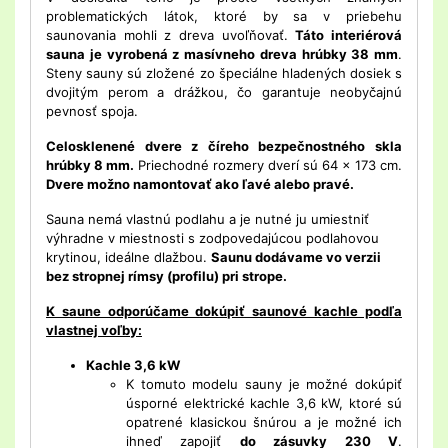
problematických látok, ktoré by sa v priebehu
saunovania mohli z dreva uvoľňovať.
Táto interiérová
sauna je vyrobená z masívneho dreva hrúbky 38 mm
.
Steny sauny sú zložené zo špeciálne hladených dosiek s
dvojitým perom a drážkou, čo garantuje neobyčajnú
pevnosť spoja.
Celosklenené dvere z číreho bezpečnostného skla
hrúbky 8 mm.
Priechodné rozmery dverí sú 64 x 173 cm.
Dvere možno namontovať ako ľavé alebo pravé.
Sauna nemá vlastnú podlahu a je nutné ju umiestniť
výhradne v miestnosti s zodpovedajúcou podlahovou
krytinou, ideálne dlažbou.
Saunu dodávame vo verzii
bez stropnej rímsy (profilu) pri strope.
K saune odporúčame dokúpiť saunové kachle podľa
vlastnej voľby:
Kachle 3,6 kW
K tomuto modelu sauny je možné dokúpiť
úsporné elektrické kachle 3,6 kW, ktoré sú
opatrené klasickou šnúrou a je možné ich
ihneď zapojiť
do zásuvky 230 V
.