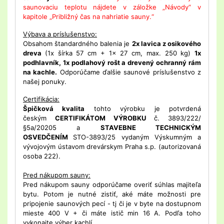
saunovaciu teplotu nájdete v záložke „Návody“ v
kapitole „Približný čas na nahriatie sauny.“
Výbava a príslušenstvo:
Obsahom štandardného balenia je
2x lavica z osikového
dreva
(1x šírka 57 cm + 1x 27 cm, max. 250 kg)
1x
podhlavník, 1x podlahový rošt a drevený ochranný rám
na kachle.
Odporúčame ďalšie saunové príslušenstvo z
našej ponuky.
Certifikácia:
Špičková kvalita
tohto výrobku je potvrdená
českým
CERTIFIKÁTOM VÝROBKU
č. 3893/222/
§5a/20205 a
STAVEBNE TECHNICKÝM
OSVEDČENÍM
STO-3893/25 vydaným Výskumným a
vývojovým ústavom drevárskym Praha s.p. (autorizovaná
osoba 222).
Pred nákupom sauny:
Pred nákupom sauny odporúčame overiť súhlas majiteľa
bytu. Potom je nutné zistiť, aké máte možnosti pre
pripojenie saunových pecí - tj či je v byte na dostupnom
mieste 400 V + či máte istič min 16 A. Podľa toho
vykonajte výber kachlí.