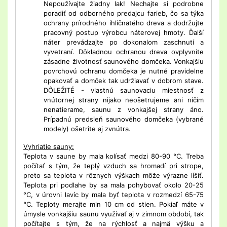
Nepoužívajte žiadny lak! Nechajte si podrobne
poradiť od odborného predajcu farieb, čo sa týka
ochrany prírodného ihličnatého dreva a dodržujte
pracovný postup výrobcu náterovej hmoty. Ďalší
náter prevádzajte po dokonalom zaschnutí a
vyvetraní. Dôkladnou ochranou dreva ovplyvníte
zásadne životnosť saunového domčeka. Vonkajšiu
povrchovú ochranu domčeka je nutné pravidelne
opakovať a domček tak udržiavať v dobrom stave.
DÔLEŽITÉ - vlastnú saunovaciu miestnosť z
vnútornej strany nijako neošetrujeme ani ničím
nenatierame, saunu z vonkajšej strany áno.
Prípadnú predsieň saunového domčeka (vybrané
modely) ošetrite aj zvnútra.
Vyhriatie sauny:
Teplota v saune by mala kolísať medzi 80-90 °C. Treba
počítať s tým, že teplý vzduch sa hromadí pri strope,
preto sa teplota v rôznych výškach môže výrazne líšiť.
Teplota pri podlahe by sa mala pohybovať okolo 20-25
°C, v úrovni lavíc by mala byť teplota v rozmedzí 65-75
°C. Teploty merajte min 10 cm od stien. Pokiaľ máte v
úmysle vonkajšiu saunu využívať aj v zimnom období, tak
počítajte s tým, že na rýchlosť a najmä výšku a