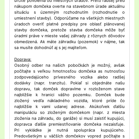
určité povolenia od miestnych úradov. Preto radšej pred
nákupom domčeka overte na stavebnom úrade aktuálnu
situáciu s územným rozhodnutím (rozhodnutie o
umiestnení stavby). Odporúčame na všetkých miestnych
úradoch overiť platné predpisy pre oblasť plánovanej
stavby domčeka, pretože stavba domčeka môže byť
úradmi práve v mieste vašej záhrady z rôznych dôvodov
obmedzená. Ak máte záhradku (pozemok) v nájme, tak
sa musíte dohodnúť aj s jej majiteľom.
Doprava:
Osobný odber na našich pobočkách je možný, avšak
počítajte s veľkou hmotnosťou domčeka as nutnosťou
zodpovedajúceho prívesného vozíka alebo radšej
dodávky (napr. tranzitu). Pokiaľ si objednáte našu
dopravu, tak domček dopravíme v rozloženom stave
najbližšie k hranici vášho pozemku. Domček bude
zložený vedľa nákladného vozidla, ktoré príde čo
najbližšie k vami udanej adrese. Akúkoľvek ďalšiu
manipuláciu so zloženým domčekom (napr. z miesta
zloženia na záhradu, do garáže) si musí zaistiť kupujúci,
dopravca ďalšie premiestňovanie domčeka nezaisťuje.
Pri vykládke je nutná spolupráca kupujúceho.
Predovšetkým u väčších domčekov vopred počítajte s