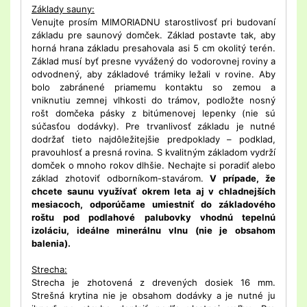
Základy sauny:
Venujte prosím MIMORIADNU starostlivosť pri budovaní
základu pre saunový domček. Základ postavte tak, aby
horná hrana základu presahovala asi 5 cm okolitý terén.
Základ musí byť presne vyvážený do vodorovnej roviny a
odvodnený, aby základové trámiky ležali v rovine. Aby
bolo zabránené priamemu kontaktu so zemou a
vniknutiu zemnej vlhkosti do trámov, podložte nosný
rošt domčeka pásky z bitúmenovej lepenky (nie sú
súčasťou dodávky). Pre trvanlivosť základu je nutné
dodržať tieto najdôležitejšie predpoklady – podklad,
pravouhlosť a presná rovina. S kvalitným základom vydrží
domček o mnoho rokov dlhšie. Nechajte si poradiť alebo
základ zhotoviť odborníkom-stavárom.
V prípade, že
chcete saunu využívať okrem leta aj v chladnejších
mesiacoch, odporúčame umiestniť do základového
roštu pod podlahové palubovky vhodnú tepelnú
izoláciu, ideálne minerálnu vlnu (nie je obsahom
balenia).
Strecha:
Strecha je zhotovená z drevených dosiek 16 mm.
Strešná krytina nie je obsahom dodávky a je nutné ju