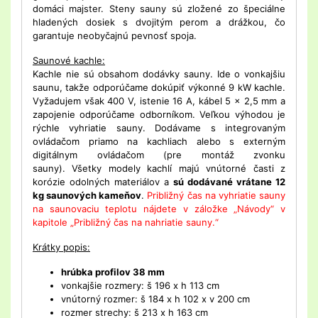
domáci majster. Steny sauny sú zložené zo špeciálne
hladených dosiek s dvojitým perom a drážkou, čo
garantuje neobyčajnú pevnosť spoja.
Saunové kachle:
Kachle nie sú obsahom dodávky sauny. Ide o vonkajšiu
saunu, takže odporúčame dokúpiť výkonné 9 kW kachle.
Vyžadujem však 400 V, istenie 16 A, kábel 5 x 2,5 mm a
zapojenie odporúčame odborníkom. Veľkou výhodou je
rýchle vyhriatie sauny. Dodávame s integrovaným
ovládačom priamo na kachliach alebo s externým
digitálnym ovládačom (pre montáž zvonku
sauny). Všetky modely kachlí majú vnútorné časti z
korózie odolných materiálov a
sú dodávané vrátane 12
kg saunových kameňov
.
Približný čas na vyhriatie sauny
na saunovaciu teplotu nájdete v záložke „Návody“ v
kapitole „Približný čas na nahriatie sauny.“
Krátky popis:
hrúbka profilov 38 mm
vonkajšie rozmery: š 196 x h 113 cm
vnútorný rozmer: š 184 x h 102 x v 200 cm
rozmer strechy: š 213 x h 163 cm