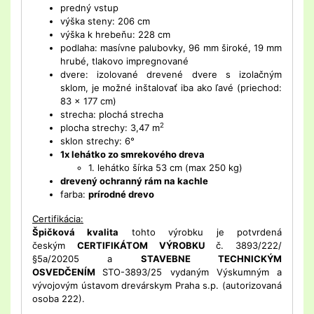
predný vstup
výška steny: 206 cm
výška k hrebeňu: 228 cm
podlaha: masívne palubovky, 96 mm široké, 19 mm
hrubé, tlakovo impregnované
dvere: izolované drevené dvere s izolačným
sklom, je možné inštalovať iba ako ľavé (priechod:
83 x 177 cm)
strecha: plochá strecha
2
plocha strechy: 3,47 m
sklon strechy: 6°
1x lehátko zo smrekového dreva
1. lehátko šírka 53 cm (max 250 kg)
drevený ochranný rám na kachle
farba:
prírodné drevo
Certifikácia:
Špičková kvalita
tohto výrobku je potvrdená
českým
CERTIFIKÁTOM VÝROBKU
č. 3893/222/
§5a/20205 a
STAVEBNE TECHNICKÝM
OSVEDČENÍM
STO-3893/25 vydaným Výskumným a
vývojovým ústavom drevárskym Praha s.p. (autorizovaná
osoba 222).