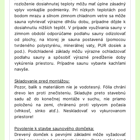
rozloženie dosiahnutej teploty môžu mať úplne zásadný
vplyv vonkajšie podmienky. Pri nízkych teplotách pod
bodom mrazu a silnom zimnom chladnom vetre sa môže
sauna vyhrievať výrazne dlhšiu dobu, prípadne dôjde k
dosiahnutiu nižších teplôt. V prípade využívania sauny v
zimnom období odporúčame podlahu sauny odizolovať
od plochy, na ktorej je sauna postavená (pomocou
tvrdeného polystyrénu, minerálnej vaty, PUR dosiek a
pod.). Podchladené základy môžu výrazne ochladzovať
podlahu sauny a spôsobiť výrazné predĺženie doby
vykúrenia priestoru. Prípadne saunu vybavte kachľami
navyše.
Skladovanie pred montážou:
Pozor, balík s materiálom nie je vodotesný. Fólia chráni
drevo len proti znečisteniu. Skladujte preto stavebnú
sadu až do konečnej montáže v suchu, nie priamo
položenú na zemi, chránenú proti vplyvom počasia
(vlhkosť, slnko atď.). Neskladovať vo vykurovanom
priestore!
Povolenie k stavbe saunového domčeka:
Drevený domček s pevnými základmi môže vyžadovať