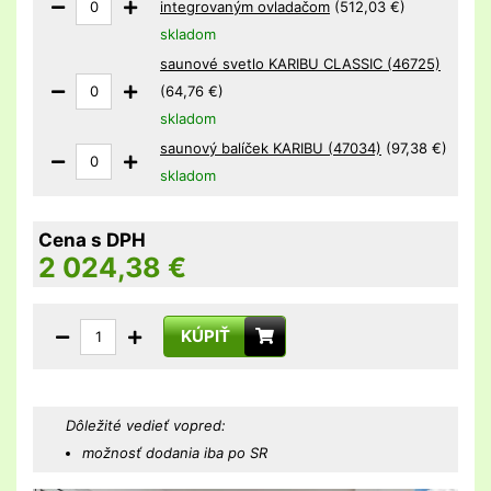
integrovaným ovladačom
(512,03 €)
skladom
saunové svetlo KARIBU CLASSIC (46725)
(64,76 €)
skladom
saunový balíček KARIBU (47034)
(97,38 €)
skladom
Cena s DPH
2 024,38
€
KÚPIŤ
Dôležité vedieť vopred:
možnosť dodania iba po SR