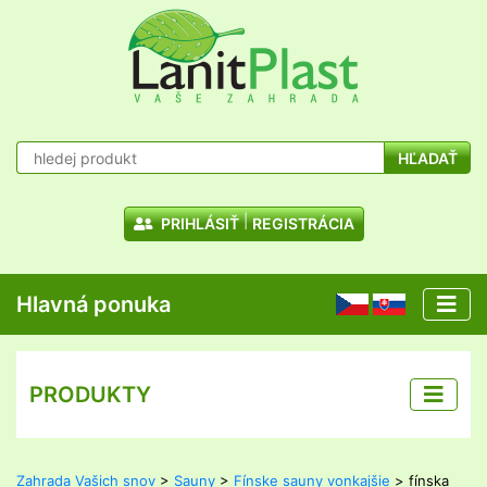
HĽADAŤ
PRIHLÁSIŤ
REGISTRÁCIA
Hlavná ponuka
CZ
SK
PRODUKTY
Zahrada Vašich snov
>
Sauny
>
Fínske sauny vonkajšie
> fínska