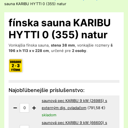
sauna KARIBU HYTTI 0 (355) natur
fínska sauna KARIBU
HYTTI 0 (355) natur
Vonkajšia fínska sauna,
stena 38 mm
, vonkajšie rozmery
š
196 x h 113 x v 228 cm
, určené pre
2 osoby
.
Najobľúbenejšie príslušenstvo:
saunová pec KARIBU 9 kW (26985) s
externým dig. ovladačom
(791,58 €)
skladom
saunová pec KARIBU 9 kW (66600) s